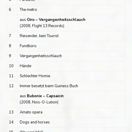
6
The metro
aus
Oiro – Vergangenheitsschlauch
(2008, Flight 13 Records)
7
Reisender, kein Tourist
8
Fundbüro
9
Vergangenheitsschlauch
10
Hände
11
Schlechter Homie
12
Immer besetzt beim Guiness Buch
aus
Bubonix – Capsaicin
(2008, Nois-O-Lution)
13
Amato opera
14
Dogs and horses