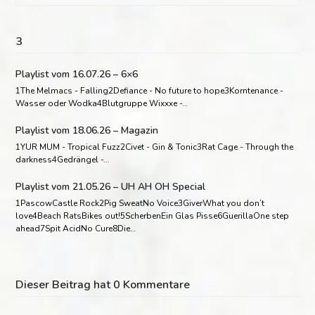
3
Playlist vom 16.07.26 – 6×6
1The Melmacs - Falling2Defiance - No future to hope3Korntenance -
Wasser oder Wodka4Blutgruppe Wixxxe -…
Playlist vom 18.06.26 – Magazin
1YUR MUM - Tropical Fuzz2Civet - Gin & Tonic3Rat Cage - Through the
darkness4Gedrängel -…
Playlist vom 21.05.26 – UH AH OH Special
1PascowCastle Rock2Pig SweatNo Voice3GiverWhat you don’t
love4Beach RatsBikes out!5ScherbenEin Glas Pisse6GuerillaOne step
ahead7Spit AcidNo Cure8Die…
Dieser Beitrag hat 0 Kommentare