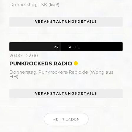
Donnerstag,
FSK (live!)
VERANSTALTUNGSDETAILS
AUG.
27
20:00
-
22:00
PUNKROCKERS RADIO
Donnerstag,
Punkrockers-Radio.de (Wdhg aus
HH)
VERANSTALTUNGSDETAILS
MEHR LADEN