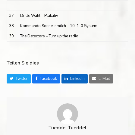
37
Dritte Wahl – Plakativ
38
Kommando Sonne-nmilch – 10-1-0 System
39
The Detectors – Turn up the radio
Teilen Sie dies
Twitter
Facebook
LinkedIn
E-Mail
Tueddel Tueddel