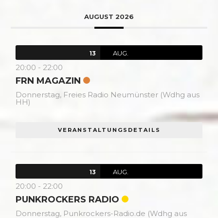
AUGUST 2026
AUG.
13
20:00
-
22:00
FRN MAGAZIN
Donnerstag,
Freies Radio Neumünster (Wdhg aus
HH)
VERANSTALTUNGSDETAILS
AUG.
13
20:00
-
22:00
PUNKROCKERS RADIO
Donnerstag,
Punkrockers-Radio.de (Wdhg aus