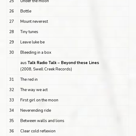
25
Under the moon
26
Bottle
27
Mount neverest
28
Tiny tunes
29
Leave luke be
30
Bleeding in a box
aus
Talk Radio Talk – Beyond these Lines
(2008, Swell Creek Records)
31
The red in
32
The way we act
33
First girl on the moon
34
Neverending ride
35
Between walls and lions
36
Clear cold reflexion