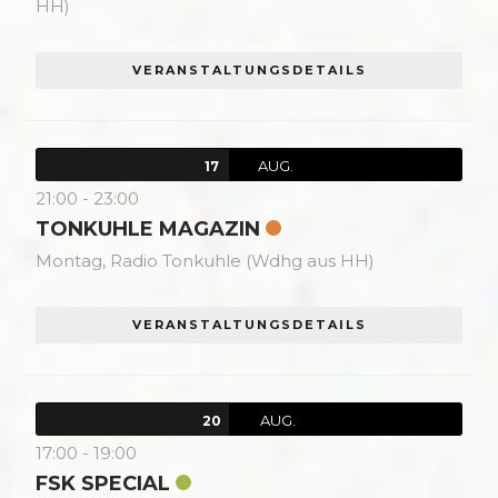
HH)
VERANSTALTUNGSDETAILS
AUG.
17
21:00
-
23:00
TONKUHLE MAGAZIN
Montag,
Radio Tonkuhle (Wdhg aus HH)
VERANSTALTUNGSDETAILS
AUG.
20
17:00
-
19:00
FSK SPECIAL