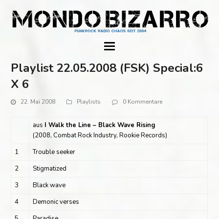
Playlist 22.05.2008 (FSK) Special:6
X 6
22. Mai 2008
Playlists
0 Kommentare
aus
I Walk the Line – Black Wave Rising
(2008, Combat Rock Industry, Rookie Records)
1
Trouble seeker
2
Stigmatized
3
Black wave
4
Demonic verses
5
Paradise