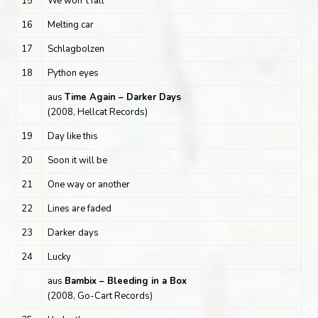
15
We won´t fall
16
Melting car
17
Schlagbolzen
18
Python eyes
aus
Time Again – Darker Days
(2008, Hellcat Records)
19
Day like this
20
Soon it will be
21
One way or another
22
Lines are faded
23
Darker days
24
Lucky
aus
Bambix – Bleeding in a Box
(2008, Go-Cart Records)