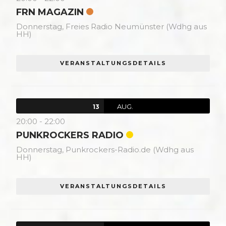
FRN MAGAZIN
Donnerstag,
Freies Radio Neumünster (Wdhg aus
HH)
VERANSTALTUNGSDETAILS
AUG.
13
20:00
-
22:00
PUNKROCKERS RADIO
Donnerstag,
Punkrockers-Radio.de (Wdhg aus
HH)
VERANSTALTUNGSDETAILS