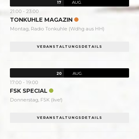
AUG.
17
21:00
-
23:00
TONKUHLE MAGAZIN
Montag,
Radio Tonkuhle (Wdhg aus HH)
VERANSTALTUNGSDETAILS
AUG.
20
17:00
-
19:00
FSK SPECIAL
Donnerstag,
FSK (live!)
VERANSTALTUNGSDETAILS