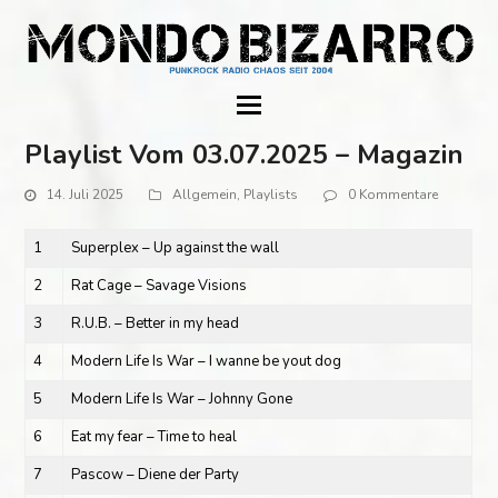
Playlist Vom 03.07.2025 – Magazin
14. Juli 2025
Allgemein
,
Playlists
0 Kommentare
1
Superplex – Up against the wall
2
Rat Cage – Savage Visions
3
R.U.B. – Better in my head
4
Modern Life Is War – I wanne be yout dog
5
Modern Life Is War – Johnny Gone
6
Eat my fear – Time to heal
7
Pascow – Diene der Party