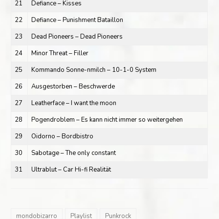
21
Defiance – Kisses
22
Defiance – Punishment Bataillon
23
Dead Pioneers – Dead Pioneers
24
Minor Threat – Filler
25
Kommando Sonne-nmilch – 10-1-0 System
26
Ausgestorben – Beschwerde
27
Leatherface – I want the moon
28
Pogendroblem – Es kann nicht immer so weitergehen
29
Oidorno – Bordbistro
30
Sabotage – The only constant
31
Ultrablut – Car Hi-fi Realität
mondobizarro
Playlist
Punkrock