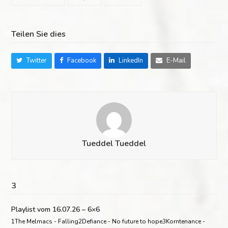
Teilen Sie dies
Twitter
Facebook
LinkedIn
E-Mail
Tueddel Tueddel
3
Playlist vom 16.07.26 – 6×6
1The Melmacs - Falling2Defiance - No future to hope3Korntenance -