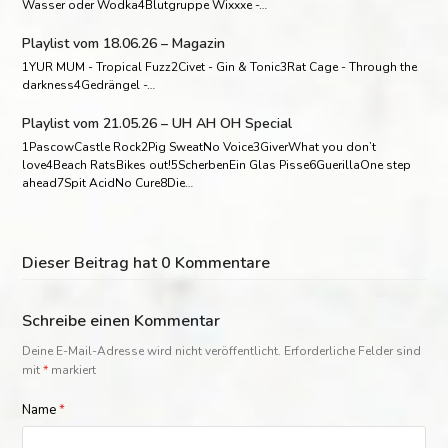
Wasser oder Wodka4Blutgruppe Wixxxe -…
Playlist vom 18.06.26 – Magazin
1YUR MUM - Tropical Fuzz2Civet - Gin & Tonic3Rat Cage - Through the
darkness4Gedrängel -…
Playlist vom 21.05.26 – UH AH OH Special
1PascowCastle Rock2Pig SweatNo Voice3GiverWhat you don’t
love4Beach RatsBikes out!5ScherbenEin Glas Pisse6GuerillaOne step
ahead7Spit AcidNo Cure8Die…
Dieser Beitrag hat 0 Kommentare
Schreibe einen Kommentar
Deine E-Mail-Adresse wird nicht veröffentlicht.
Erforderliche Felder sind
mit
*
markiert
Name
*