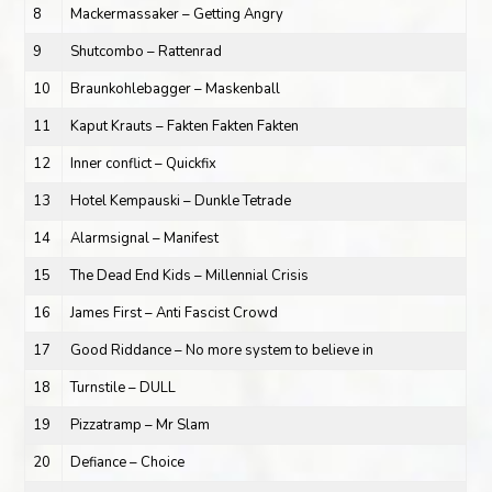
8
Mackermassaker – Getting Angry
9
Shutcombo – Rattenrad
10
Braunkohlebagger – Maskenball
11
Kaput Krauts – Fakten Fakten Fakten
12
Inner conflict – Quickfix
13
Hotel Kempauski – Dunkle Tetrade
14
Alarmsignal – Manifest
15
The Dead End Kids – Millennial Crisis
16
James First – Anti Fascist Crowd
17
Good Riddance – No more system to believe in
18
Turnstile – DULL
19
Pizzatramp – Mr Slam
20
Defiance – Choice