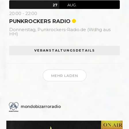
AUG.
27
20:00
-
22:00
PUNKROCKERS RADIO
Donnerstag,
Punkrockers-Radio.de (Wdhg aus
HH)
VERANSTALTUNGSDETAILS
MEHR LADEN
mondobizarroradio