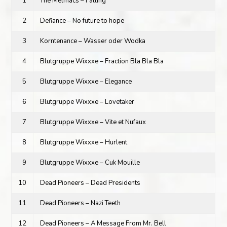
1
The Melmacs – Falling
2
Defiance – No future to hope
3
Korntenance – Wasser oder Wodka
4
Blutgruppe Wixxxe – Fraction Bla Bla Bla
5
Blutgruppe Wixxxe – Elegance
6
Blutgruppe Wixxxe – Lovetaker
7
Blutgruppe Wixxxe – Vite et Nufaux
8
Blutgruppe Wixxxe – Hurlent
9
Blutgruppe Wixxxe – Cuk Mouille
10
Dead Pioneers – Dead Presidents
11
Dead Pioneers – Nazi Teeth
12
Dead Pioneers – A Message From Mr. Bell