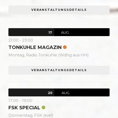
VERANSTALTUNGSDETAILS
AUG.
17
21:00
-
23:00
TONKUHLE MAGAZIN
Montag,
Radio Tonkuhle (Wdhg aus HH)
VERANSTALTUNGSDETAILS
AUG.
20
17:00
-
19:00
FSK SPECIAL
Donnerstag,
FSK (live!)