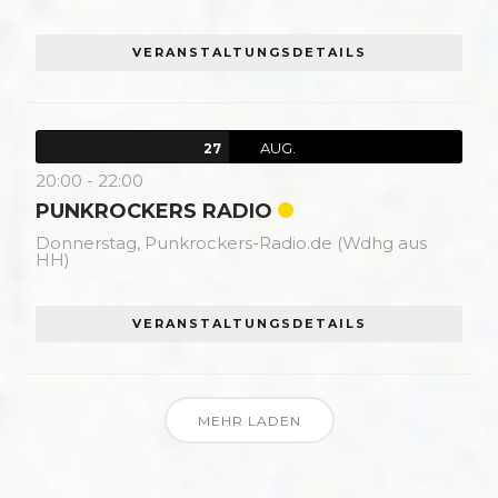
VERANSTALTUNGSDETAILS
AUG.
27
20:00
-
22:00
PUNKROCKERS RADIO
Donnerstag,
Punkrockers-Radio.de (Wdhg aus
HH)
VERANSTALTUNGSDETAILS
MEHR LADEN