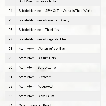
I Got Was This Lousy T-Shirt
24
Suicide Machines – 95% Of The World Is Third World
25
Suicide Machines – Never Go Quietly
26
Suicide Machines – Thank You
27
Suicide Machines – Pragmatic Blue
28
Atom Atom – Warten auf den Bus
29
Atom Atom – Bis zum Hals
30
Atom Atom – Schockstarre
31
Atom Atom – Gletscher
32
Atom Atom – Ausgekotzt
33
Atom Atom – Disko Fauna
34
Oiro – Herpes im Regal