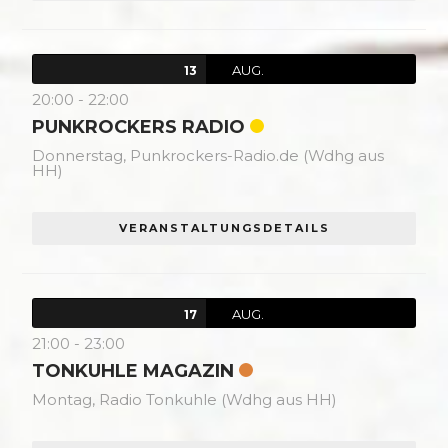
AUG.
13
20:00
-
22:00
PUNKROCKERS RADIO
Donnerstag,
Punkrockers-Radio.de (Wdhg aus
HH)
VERANSTALTUNGSDETAILS
AUG.
17
21:00
-
23:00
TONKUHLE MAGAZIN
Montag,
Radio Tonkuhle (Wdhg aus HH)