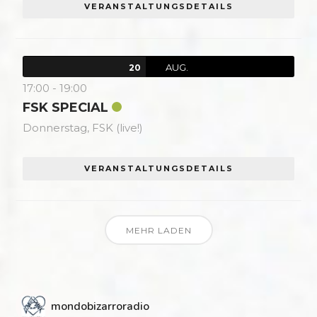
VERANSTALTUNGSDETAILS
AUG.
20
17:00
-
19:00
FSK SPECIAL
Donnerstag,
FSK (live!)
VERANSTALTUNGSDETAILS
MEHR LADEN
mondobizarroradio