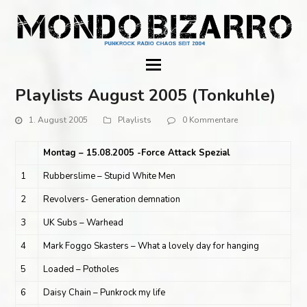
Playlists August 2005 (Tonkuhle)
1. August 2005
Playlists
0 Kommentare
Montag – 15.08.2005 -Force Attack Spezial
1
Rubberslime – Stupid White Men
2
Revolvers- Generation demnation
3
UK Subs – Warhead
4
Mark Foggo Skasters – What a lovely day for hanging
5
Loaded – Potholes
6
Daisy Chain – Punkrock my life