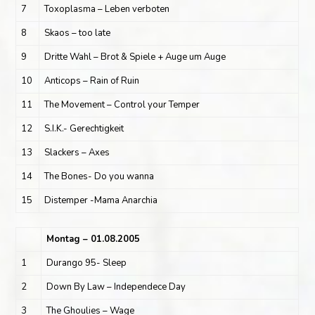
7
Toxoplasma – Leben verboten
8
Skaos – too late
9
Dritte Wahl – Brot & Spiele + Auge um Auge
10
Anticops – Rain of Ruin
11
The Movement – Control your Temper
12
S.I.K.- Gerechtigkeit
13
Slackers – Axes
14
The Bones- Do you wanna
15
Distemper -Mama Anarchia
Montag – 01.08.2005
1
Durango 95- Sleep
2
Down By Law – Independece Day
3
The Ghoulies – Wage