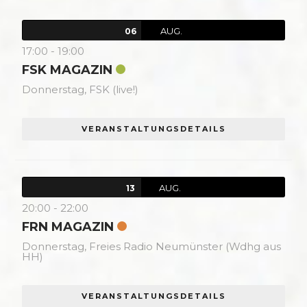
AUG.
06
17:00
-
19:00
FSK MAGAZIN
Donnerstag,
FSK (live!)
VERANSTALTUNGSDETAILS
AUG.
13
20:00
-
22:00
FRN MAGAZIN
Donnerstag,
Freies Radio Neumünster (Wdhg aus
HH)
VERANSTALTUNGSDETAILS