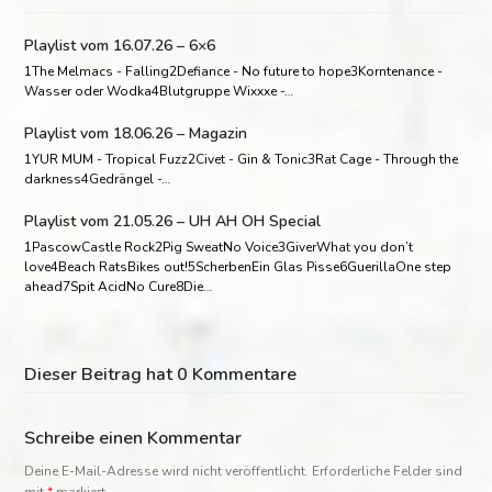
Playlist vom 16.07.26 – 6×6
1The Melmacs - Falling2Defiance - No future to hope3Korntenance -
Wasser oder Wodka4Blutgruppe Wixxxe -…
Playlist vom 18.06.26 – Magazin
1YUR MUM - Tropical Fuzz2Civet - Gin & Tonic3Rat Cage - Through the
darkness4Gedrängel -…
Playlist vom 21.05.26 – UH AH OH Special
1PascowCastle Rock2Pig SweatNo Voice3GiverWhat you don’t
love4Beach RatsBikes out!5ScherbenEin Glas Pisse6GuerillaOne step
ahead7Spit AcidNo Cure8Die…
Dieser Beitrag hat 0 Kommentare
Schreibe einen Kommentar
Deine E-Mail-Adresse wird nicht veröffentlicht.
Erforderliche Felder sind
mit
*
markiert