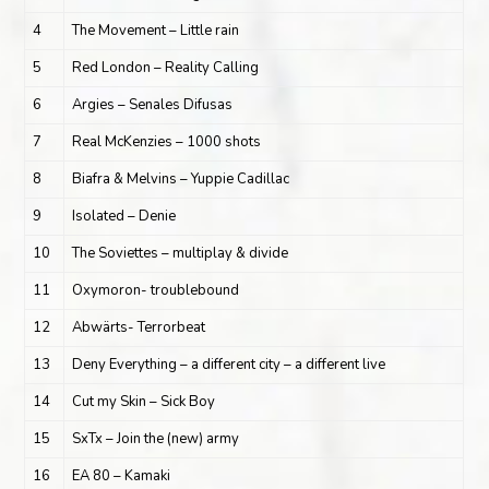
4
The Movement – Little rain
5
Red London – Reality Calling
6
Argies – Senales Difusas
7
Real McKenzies – 1000 shots
8
Biafra & Melvins – Yuppie Cadillac
9
Isolated – Denie
10
The Soviettes – multiplay & divide
11
Oxymoron- troublebound
12
Abwärts- Terrorbeat
13
Deny Everything – a different city – a different live
14
Cut my Skin – Sick Boy
15
SxTx – Join the (new) army
16
EA 80 – Kamaki