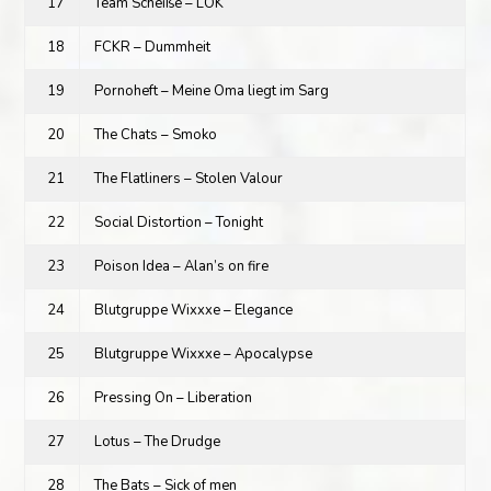
17
Team Scheiße – LOK
18
FCKR – Dummheit
19
Pornoheft – Meine Oma liegt im Sarg
20
The Chats – Smoko
21
The Flatliners – Stolen Valour
22
Social Distortion – Tonight
23
Poison Idea – Alan’s on fire
24
Blutgruppe Wixxxe – Elegance
25
Blutgruppe Wixxxe – Apocalypse
26
Pressing On – Liberation
27
Lotus – The Drudge
28
The Bats – Sick of men