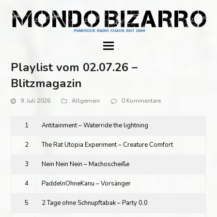
Playlist vom 02.07.26 –
Blitzmagazin
9. Juli 2026
Allgemein
0 Kommentare
1
Antitainment – Waterride the lightning
2
The Rat Utopia Experiment – Creature Comfort
3
Nein Nein Nein – Machoscheiße
4
PaddelnOhneKanu – Vorsänger
5
2 Tage ohne Schnupftabak – Party 0.0