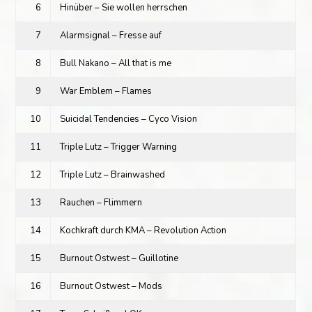
6
Hinüber – Sie wollen herrschen
7
Alarmsignal – Fresse auf
8
Bull Nakano – All that is me
9
War Emblem – Flames
10
Suicidal Tendencies – Cyco Vision
11
Triple Lutz – Trigger Warning
12
Triple Lutz – Brainwashed
13
Rauchen – Flimmern
14
Kochkraft durch KMA – Revolution Action
15
Burnout Ostwest – Guillotine
16
Burnout Ostwest – Mods