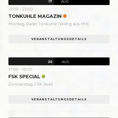
AUG.
17
21:00
-
23:00
TONKUHLE MAGAZIN
Montag,
Radio Tonkuhle (Wdhg aus HH)
VERANSTALTUNGSDETAILS
AUG.
20
17:00
-
19:00
FSK SPECIAL
Donnerstag,
FSK (live!)
VERANSTALTUNGSDETAILS