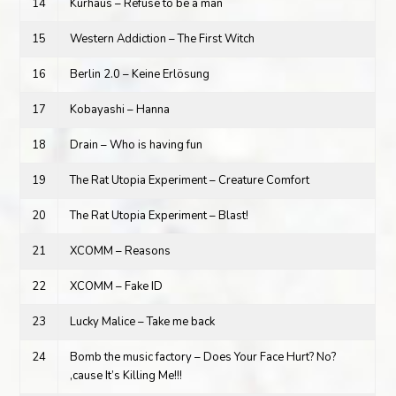
14
Kurhaus – Refuse to be a man
15
Western Addiction – The First Witch
16
Berlin 2.0 – Keine Erlösung
17
Kobayashi – Hanna
18
Drain – Who is having fun
19
The Rat Utopia Experiment – Creature Comfort
20
The Rat Utopia Experiment – Blast!
21
XCOMM – Reasons
22
XCOMM – Fake ID
23
Lucky Malice – Take me back
24
Bomb the music factory – Does Your Face Hurt? No?
‚cause It’s Killing Me!!!