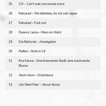
25
CIV – Can’t wait one minute more
26
Ratsalad – We definitely do not sell vapes
27
Ratsalad – Fuck sixt
28
Eleanor Lance – Mann im Wald
29
Die Behörde – Arbeitgeber
30
Piefke! – Nicht in C#
31
Kira Kanoa – Eine brennende Stadt, eine wachsende
Blume
32
Atom Atom – Diskofauna
33
Life Went Pear – About About