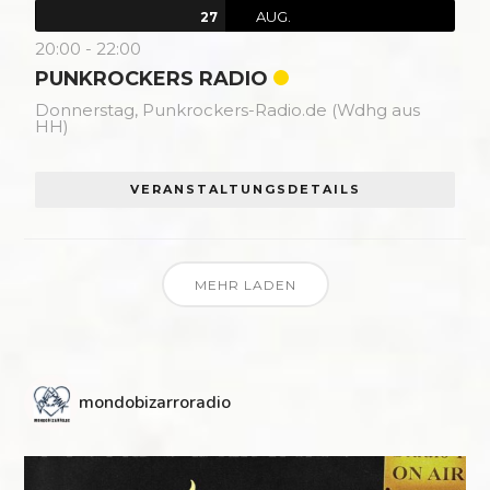
AUG.
27
20:00
-
22:00
PUNKROCKERS RADIO
Donnerstag,
Punkrockers-Radio.de (Wdhg aus
HH)
VERANSTALTUNGSDETAILS
MEHR LADEN
mondobizarroradio