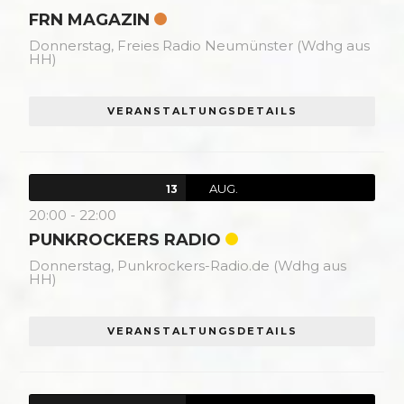
FRN MAGAZIN
Donnerstag,
Freies Radio Neumünster (Wdhg aus
HH)
VERANSTALTUNGSDETAILS
AUG.
13
20:00
-
22:00
PUNKROCKERS RADIO
Donnerstag,
Punkrockers-Radio.de (Wdhg aus
HH)
VERANSTALTUNGSDETAILS