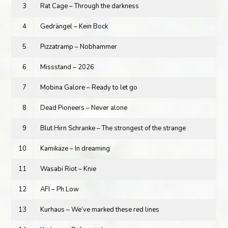
3
Rat Cage – Through the darkness
4
Gedrängel – Kein Bock
5
Pizzatramp – Nobhammer
6
Missstand – 2026
7
Mobina Galore – Ready to let go
8
Dead Pioneers – Never alone
9
Blut Hirn Schranke – The strongest of the strange
10
Kamikaze – In dreaming
11
Wasabi Riot – Knie
12
AFI – Ph Low
13
Kurhaus – We’ve marked these red lines