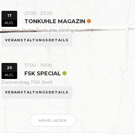
21:00
-
23:00
17
TONKUHLE MAGAZIN
AUG.
Montag,
Radio Tonkuhle (Wdhg aus HH)
VERANSTALTUNGSDETAILS
17:00
-
19:00
20
FSK SPECIAL
AUG.
Donnerstag,
FSK (live!)
VERANSTALTUNGSDETAILS
MEHR LADEN