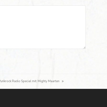
Punkrock Radio Special mit: Mighty Maarten
ächster
eitrag: