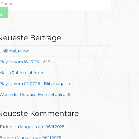
uche
SENDEN
Neueste Beiträge
Chill mal, Punk!
Playlist vom 16.07.26 – 6×6
Mal in Ruhe reinhören..
Playlist vom 02.07.26 – Blitzmagazin
Wenn der Release-Himmel aufreißt…
Neueste Kommentare
Tüddel
zu
Magazin am 06.11.2025
Bean
zu
Magazin am 06.11.2025