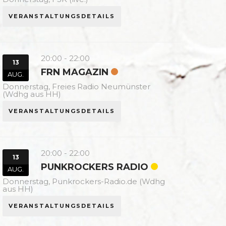
VERANSTALTUNGSDETAILS
20:00
-
22:00
13
FRN MAGAZIN
AUG.
Donnerstag,
Freies Radio Neumünster
(Wdhg aus HH)
VERANSTALTUNGSDETAILS
20:00
-
22:00
13
PUNKROCKERS RADIO
AUG.
Donnerstag,
Punkrockers-Radio.de (Wdhg
aus HH)
VERANSTALTUNGSDETAILS