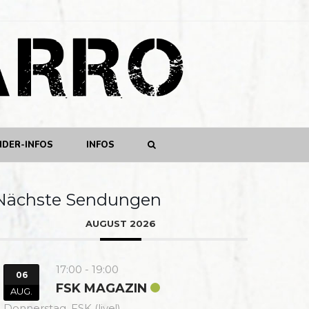
NDER-INFOS
INFOS
Nächste Sendungen
AUGUST 2026
17:00
-
19:00
06
FSK MAGAZIN
AUG.
Donnerstag,
FSK (live!)