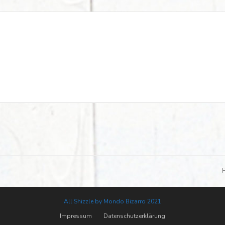
N
B
All Shizzle by Mondo Bizarro 2021
Impressum
Datenschutzerklärung