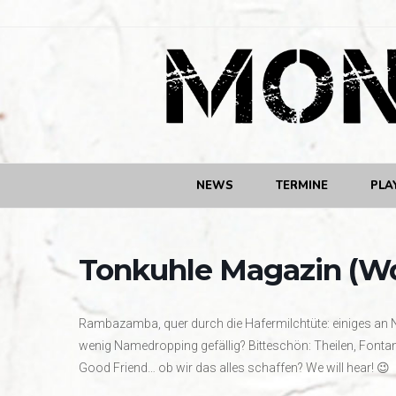
NEWS
TERMINE
PLA
Tonkuhle Magazin (W
Rambazamba, quer durch die Hafermilchtüte: einiges an
wenig Namedropping gefällig? Bitteschön: Theilen, Fonta
Good Friend… ob wir das alles schaffen? We will hear! 😉