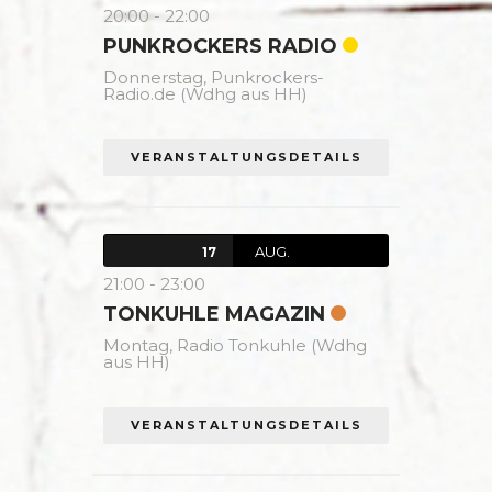
20:00
-
22:00
PUNKROCKERS RADIO
Donnerstag,
Punkrockers-
Radio.de (Wdhg aus HH)
VERANSTALTUNGSDETAILS
AUG.
17
21:00
-
23:00
TONKUHLE MAGAZIN
Montag,
Radio Tonkuhle (Wdhg
aus HH)
VERANSTALTUNGSDETAILS