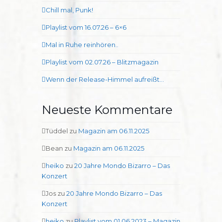
Chill mal, Punk!
Playlist vom 16.07.26 – 6×6
Mal in Ruhe reinhören..
Playlist vom 02.07.26 – Blitzmagazin
Wenn der Release-Himmel aufreißt…
Neueste Kommentare
Tüddel
zu
Magazin am 06.11.2025
Bean
zu
Magazin am 06.11.2025
heiko
zu
20 Jahre Mondo Bizarro – Das
Konzert
Jos
zu
20 Jahre Mondo Bizarro – Das
Konzert
heiko
zu
Playlist vom 01.06.2023 – Magazin