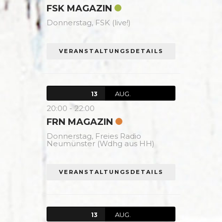
FSK MAGAZIN
Donnerstag,
FSK (live!)
VERANSTALTUNGSDETAILS
AUG.
13
20:00
-
22:00
FRN MAGAZIN
Donnerstag,
Freies Radio
Neumünster (Wdhg aus HH)
VERANSTALTUNGSDETAILS
AUG.
13