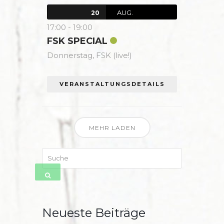
AUG.
20
17:00
-
19:00
FSK SPECIAL
Donnerstag,
FSK (live!)
VERANSTALTUNGSDETAILS
MEHR LADEN
Suche
SENDEN
Neueste Beiträge