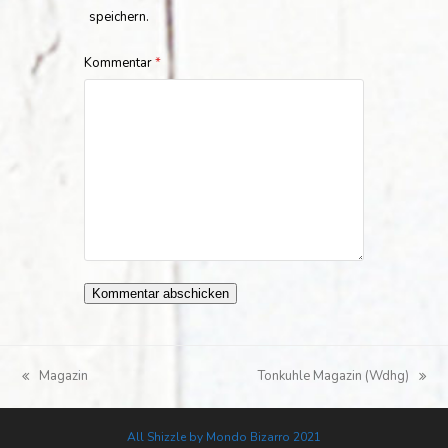
speichern.
Kommentar
*
Magazin
Tonkuhle Magazin (Wdhg)
vorheriger
Nächster
Beitrag:
Beitrag:
All Shizzle by Mondo Bizarro 2021