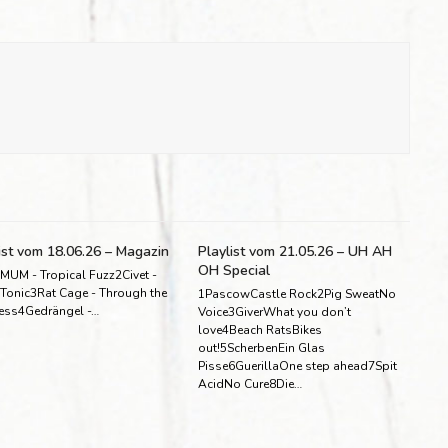
ist vom 18.06.26 – Magazin
Playlist vom 21.05.26 – UH AH
OH Special
MUM - Tropical Fuzz2Civet -
 Tonic3Rat Cage - Through the
1PascowCastle Rock2Pig SweatNo
ess4Gedrängel -…
Voice3GiverWhat you don’t
love4Beach RatsBikes
out!5ScherbenEin Glas
Pisse6GuerillaOne step ahead7Spit
AcidNo Cure8Die…