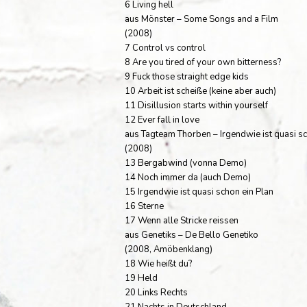
6 Living hell
aus Mönster – Some Songs and a Film
(2008)
7 Control vs control
8 Are you tired of your own bitterness?
9 Fuck those straight edge kids
10 Arbeit ist scheiße (keine aber auch)
11 Disillusion starts within yourself
12 Ever fall in love
aus Tagteam Thorben – Irgendwie ist quasi sc
(2008)
13 Bergabwind (vonna Demo)
14 Noch immer da (auch Demo)
15 Irgendwie ist quasi schon ein Plan
16 Sterne
17 Wenn alle Stricke reissen
aus Genetiks – De Bello Genetiko
(2008, Amöbenklang)
18 Wie heißt du?
19 Held
20 Links Rechts
21 Nachts in Deutschland