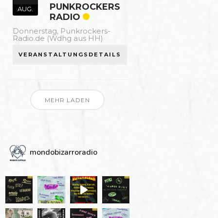
PUNKROCKERS
AUG.
RADIO
Donnerstag,
Punkrockers-
Radio.de (Wdhg aus HH)
VERANSTALTUNGSDETAILS
MEHR LADEN
mondobizarroradio