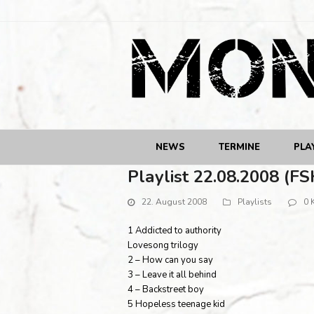
NEWS
TERMINE
PLA
Playlist 22.08.2008 (FS
22. August 2008
Playlists
0 
1 Addicted to authority
Lovesong trilogy
2 – How can you say
3 – Leave it all behind
4 – Backstreet boy
5 Hopeless teenage kid