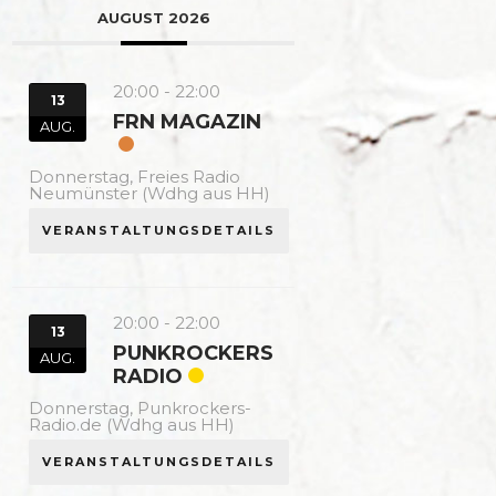
AUGUST 2026
20:00
-
22:00
13
FRN MAGAZIN
AUG.
Donnerstag,
Freies Radio
Neumünster (Wdhg aus HH)
VERANSTALTUNGSDETAILS
20:00
-
22:00
13
PUNKROCKERS
AUG.
RADIO
Donnerstag,
Punkrockers-
Radio.de (Wdhg aus HH)
VERANSTALTUNGSDETAILS