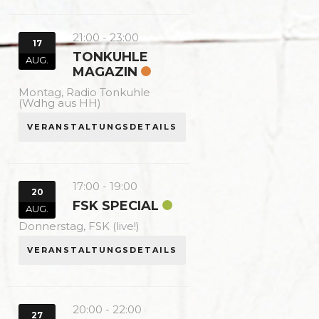
21:00
-
23:00
17
TONKUHLE
AUG.
MAGAZIN
Montag,
Radio Tonkuhle
(Wdhg aus HH)
VERANSTALTUNGSDETAILS
17:00
-
19:00
20
FSK SPECIAL
AUG.
Donnerstag,
FSK (live!)
VERANSTALTUNGSDETAILS
20:00
-
22:00
27