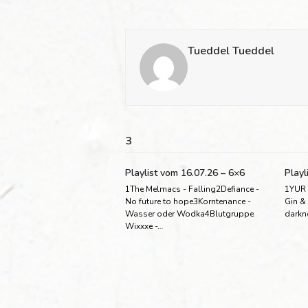
Tueddel Tueddel
3
Playlist vom 16.07.26 – 6×6
Playl
1The Melmacs - Falling2Defiance -
1YUR 
No future to hope3Korntenance -
Gin &
Wasser oder Wodka4Blutgruppe
darkn
Wixxxe -…