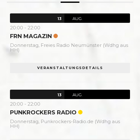
AUG.
13
20:00
-
22:00
FRN MAGAZIN
Donnerstag,
Freies Radio Neumünster (Wdhg aus
HH)
VERANSTALTUNGSDETAILS
AUG.
13
20:00
-
22:00
PUNKROCKERS RADIO
Donnerstag,
Punkrockers-Radio.de (Wdhg aus
HH)