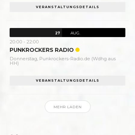
VERANSTALTUNGSDETAILS
AUG.
27
20:00
-
22:00
PUNKROCKERS RADIO
Donnerstag,
Punkrockers-Radio.de (Wdhg aus
HH)
VERANSTALTUNGSDETAILS
MEHR LADEN