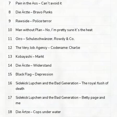
7
Pain in the Ass – Can´t avoid it
8
Die Ärzte – Bravo Punks
9
Rawside – Police terror
10
Man without Plan – No, I´m pretty sure it´s the heat
11
Oiro – Schuleschwänzer, Rowdy & Co.
12
The Very Job Agency – Codename: Charlie
13
Kobayashi – Markt
14
Die Ärzte – Widerstand
15
Black Flag – Depression
16
Sidekick Lupchen and the Bad Generation – The royal flush of
death
17
Sidekick Lupchen and the Bad Generation – Betty page and
me
18
Die Ärtze – Cops under water