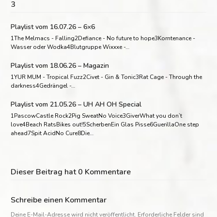
3
Playlist vom 16.07.26 – 6×6
1The Melmacs - Falling2Defiance - No future to hope3Korntenance -
Wasser oder Wodka4Blutgruppe Wixxxe -…
Playlist vom 18.06.26 – Magazin
1YUR MUM - Tropical Fuzz2Civet - Gin & Tonic3Rat Cage - Through the
darkness4Gedrängel -…
Playlist vom 21.05.26 – UH AH OH Special
1PascowCastle Rock2Pig SweatNo Voice3GiverWhat you don’t
love4Beach RatsBikes out!5ScherbenEin Glas Pisse6GuerillaOne step
ahead7Spit AcidNo Cure8Die…
Dieser Beitrag hat 0 Kommentare
Schreibe einen Kommentar
Deine E-Mail-Adresse wird nicht veröffentlicht.
Erforderliche Felder sind