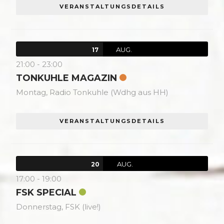
VERANSTALTUNGSDETAILS
AUG.
17
21:00
-
23:00
TONKUHLE MAGAZIN
Montag,
Radio Tonkuhle (Wdhg aus HH)
VERANSTALTUNGSDETAILS
AUG.
20
17:00
-
19:00
FSK SPECIAL
Donnerstag,
FSK (live!)