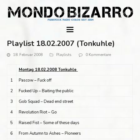
Playlist 18.02.2007 (Tonkuhle)
18. Februar 2008
Playlists
0 Kommentare
Montag 18.02.2008 Tonkuhle
1
Pascow – Fuck off
2
Fucked Up – Baiting the public
3
Gob Squad – Dead end street
4
Revolution Riot – Go
5
Raised Fist – Some of these days
6
From Autumn to Ashes – Pioneers