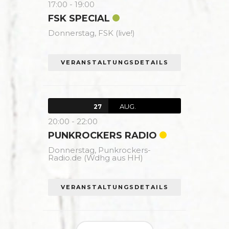
17:00
-
19:00
FSK SPECIAL
Donnerstag,
FSK (live!)
VERANSTALTUNGSDETAILS
AUG.
27
20:00
-
22:00
PUNKROCKERS RADIO
Donnerstag,
Punkrockers-
Radio.de (Wdhg aus HH)
VERANSTALTUNGSDETAILS