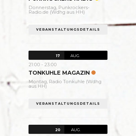
Donnerstag,
Punkrockers-
Radio.de (Wdhg aus HH)
VERANSTALTUNGSDETAILS
AUG.
17
21:00
-
23:00
TONKUHLE MAGAZIN
Montag,
Radio Tonkuhle (Wdhg
aus HH)
VERANSTALTUNGSDETAILS
AUG.
20