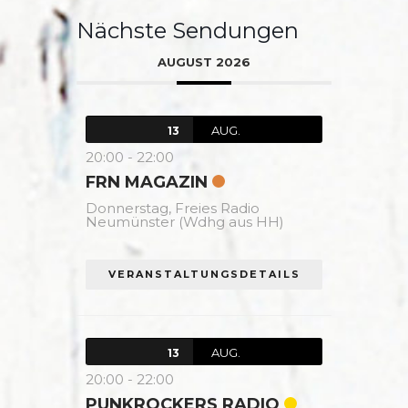
Nächste Sendungen
AUGUST 2026
AUG.
13
20:00
-
22:00
FRN MAGAZIN
Donnerstag,
Freies Radio
Neumünster (Wdhg aus HH)
VERANSTALTUNGSDETAILS
AUG.
13
20:00
-
22:00
PUNKROCKERS RADIO