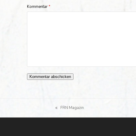
Kommentar
*
FRN Magazin
vorheriger
Beitrag: