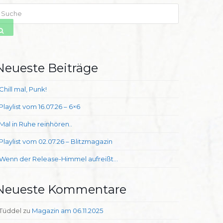
uche
SENDEN
Neueste Beiträge
Chill mal, Punk!
Playlist vom 16.07.26 – 6×6
Mal in Ruhe reinhören..
Playlist vom 02.07.26 – Blitzmagazin
Wenn der Release-Himmel aufreißt…
Neueste Kommentare
Tüddel
zu
Magazin am 06.11.2025