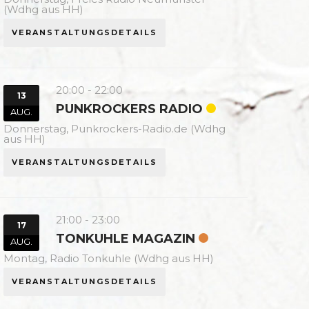
(Wdhg aus HH)
VERANSTALTUNGSDETAILS
20:00
-
22:00
13
PUNKROCKERS RADIO
AUG.
Donnerstag,
Punkrockers-Radio.de (Wdhg
aus HH)
VERANSTALTUNGSDETAILS
21:00
-
23:00
17
TONKUHLE MAGAZIN
AUG.
Montag,
Radio Tonkuhle (Wdhg aus HH)
VERANSTALTUNGSDETAILS