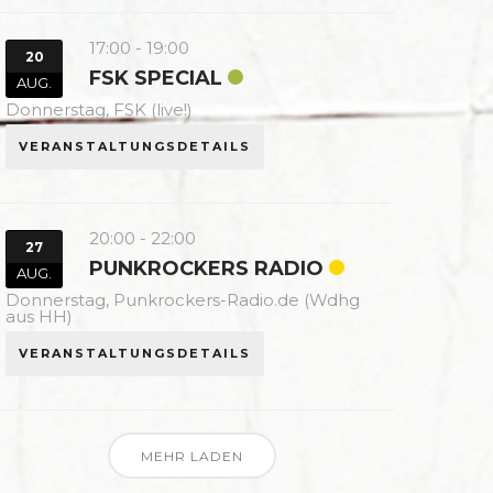
17:00
-
19:00
20
FSK SPECIAL
AUG.
Donnerstag,
FSK (live!)
VERANSTALTUNGSDETAILS
20:00
-
22:00
27
PUNKROCKERS RADIO
AUG.
Donnerstag,
Punkrockers-Radio.de (Wdhg
aus HH)
VERANSTALTUNGSDETAILS
MEHR LADEN