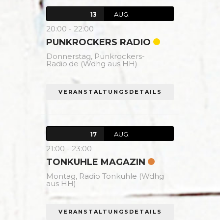
AUG.
13
20:00
-
22:00
PUNKROCKERS RADIO
Donnerstag,
Punkrockers-
Radio.de (Wdhg aus HH)
VERANSTALTUNGSDETAILS
AUG.
17
21:00
-
23:00
TONKUHLE MAGAZIN
Montag,
Radio Tonkuhle (Wdhg
aus HH)
VERANSTALTUNGSDETAILS