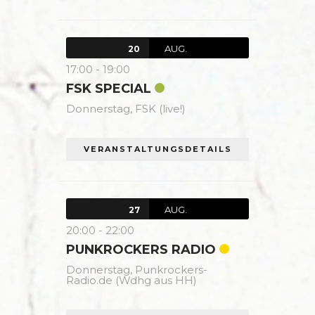
AUG.
20
17:00
-
19:00
FSK SPECIAL
Donnerstag,
FSK (live!)
VERANSTALTUNGSDETAILS
AUG.
27
20:00
-
22:00
PUNKROCKERS RADIO
Donnerstag,
Punkrockers-
Radio.de (Wdhg aus HH)