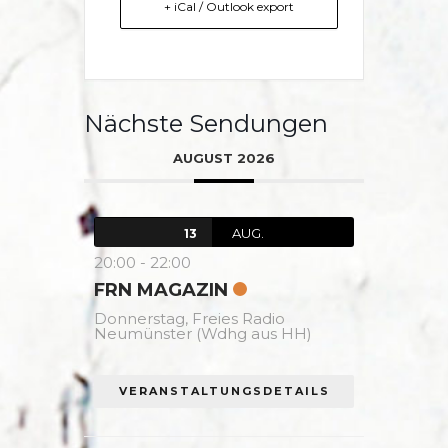
+ iCal / Outlook export
Nächste Sendungen
AUGUST 2026
AUG.
13
20:00
-
22:00
FRN MAGAZIN
Donnerstag,
Freies Radio
Neumünster (Wdhg aus HH)
VERANSTALTUNGSDETAILS