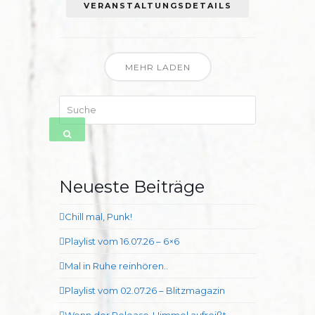
VERANSTALTUNGSDETAILS
MEHR LADEN
Suche
SENDEN
Neueste Beiträge
Chill mal, Punk!
Playlist vom 16.07.26 – 6×6
Mal in Ruhe reinhören..
Playlist vom 02.07.26 – Blitzmagazin
Wenn der Release-Himmel aufreißt…