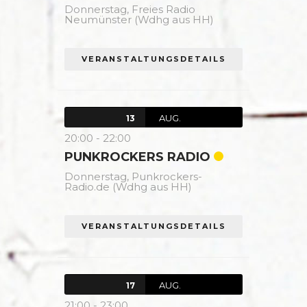
Donnerstag,
Freies Radio
Neumünster (Wdhg aus HH)
VERANSTALTUNGSDETAILS
AUG.
13
20:00
-
22:00
PUNKROCKERS RADIO
Donnerstag,
Punkrockers-
Radio.de (Wdhg aus HH)
VERANSTALTUNGSDETAILS
AUG.
17
21:00
-
23:00