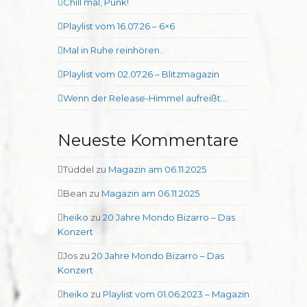
Chill mal, Punk!
Playlist vom 16.07.26 – 6×6
Mal in Ruhe reinhören..
Playlist vom 02.07.26 – Blitzmagazin
Wenn der Release-Himmel aufreißt…
Neueste Kommentare
Tüddel
zu
Magazin am 06.11.2025
Bean
zu
Magazin am 06.11.2025
heiko
zu
20 Jahre Mondo Bizarro – Das
Konzert
Jos
zu
20 Jahre Mondo Bizarro – Das
Konzert
heiko
zu
Playlist vom 01.06.2023 – Magazin