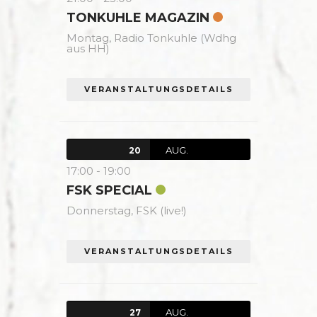
TONKUHLE MAGAZIN
Montag,
Radio Tonkuhle (Wdhg
aus HH)
VERANSTALTUNGSDETAILS
AUG.
20
17:00
-
19:00
FSK SPECIAL
Donnerstag,
FSK (live!)
VERANSTALTUNGSDETAILS
AUG.
27