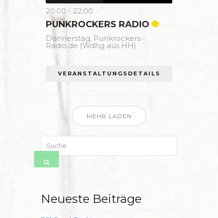
20:00
-
22:00
PUNKROCKERS RADIO
Donnerstag,
Punkrockers-
Radio.de (Wdhg aus HH)
VERANSTALTUNGSDETAILS
MEHR LADEN
Suche
SENDEN
Neueste Beiträge