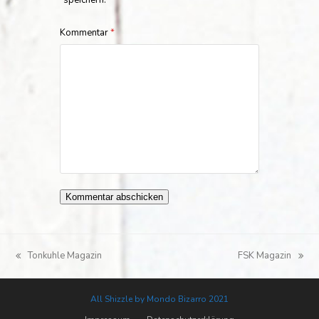
speichern.
Kommentar
*
Tonkuhle Magazin
FSK Magazin
vorheriger
Nächster
Beitrag:
Beitrag:
All Shizzle by Mondo Bizarro 2021