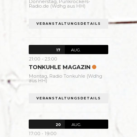
Donnerstag,
Punkrockers-
Radio.de (Wdhg aus HH)
VERANSTALTUNGSDETAILS
AUG.
17
21:00
-
23:00
TONKUHLE MAGAZIN
Montag,
Radio Tonkuhle (Wdhg
aus HH)
VERANSTALTUNGSDETAILS
AUG.
20
17:00
-
19:00