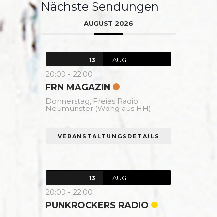
Nächste Sendungen
AUGUST 2026
AUG.
13
20:00
-
22:00
FRN MAGAZIN
Donnerstag,
Freies Radio
Neumünster (Wdhg aus HH)
VERANSTALTUNGSDETAILS
AUG.
13
20:00
-
22:00
PUNKROCKERS RADIO