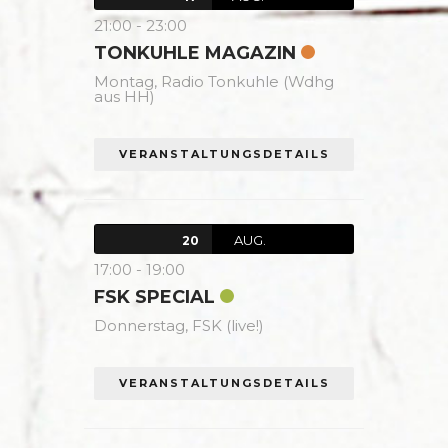
21:00
-
23:00
TONKUHLE MAGAZIN
Montag,
Radio Tonkuhle (Wdhg
aus HH)
VERANSTALTUNGSDETAILS
AUG.
20
17:00
-
19:00
FSK SPECIAL
Donnerstag,
FSK (live!)
VERANSTALTUNGSDETAILS