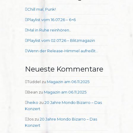
Chill mal, Punk!
Playlist vom 16.07.26 – 6×6
Mal in Ruhe reinhören..
Playlist vom 02.07.26 – Blitzmagazin
Wenn der Release-Himmel aufreißt…
Neueste Kommentare
Tüddel
zu
Magazin am 06.11.2025
Bean
zu
Magazin am 06.11.2025
heiko
zu
20 Jahre Mondo Bizarro – Das
Konzert
Jos
zu
20 Jahre Mondo Bizarro – Das
Konzert