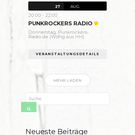
AUG.
27
20:00
-
22:00
PUNKROCKERS RADIO
Donnerstag,
Punkrockers-
Radio.de (Wdhg aus HH)
VERANSTALTUNGSDETAILS
MEHR LADEN
Suche
SENDEN
Neueste Beiträge