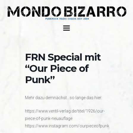
FRN Special mit
“Our Piece of
Punk”
Mehr dazu demnächst.. so lange das hier:
https://www.ventil-verlag.de/titel/1926/our-
piece-of-punk-neuauflage
https://www.instagram.com/ourpieceofpunk