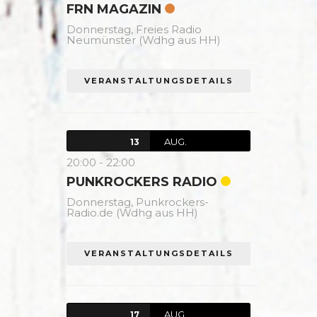
FRN MAGAZIN
Donnerstag,
Freies Radio
Neumünster (Wdhg aus HH)
VERANSTALTUNGSDETAILS
AUG.
13
20:00
-
22:00
PUNKROCKERS RADIO
Donnerstag,
Punkrockers-
Radio.de (Wdhg aus HH)
VERANSTALTUNGSDETAILS
AUG.
17