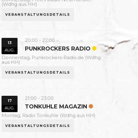
(Wdhg aus HH)
VERANSTALTUNGSDETAILS
20:00
-
22:00
13
PUNKROCKERS RADIO
AUG.
Donnerstag,
Punkrockers-Radio.de (Wdhg
aus HH)
VERANSTALTUNGSDETAILS
21:00
-
23:00
17
TONKUHLE MAGAZIN
AUG.
Montag,
Radio Tonkuhle (Wdhg aus HH)
VERANSTALTUNGSDETAILS