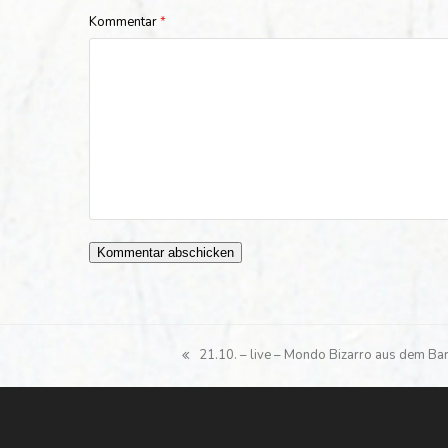
Kommentar
*
21.10. – live – Mondo Bizarro aus dem Ba
vorheriger
Beitrag: