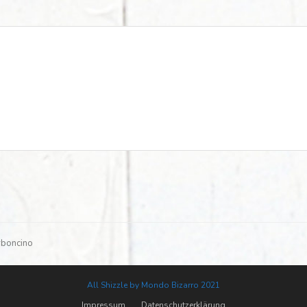
rboncino
All Shizzle by Mondo Bizarro 2021
Impressum
Datenschutzerklärung