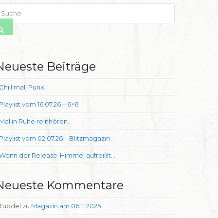
uche
SENDEN
Neueste Beiträge
Chill mal, Punk!
Playlist vom 16.07.26 – 6×6
Mal in Ruhe reinhören..
Playlist vom 02.07.26 – Blitzmagazin
Wenn der Release-Himmel aufreißt…
Neueste Kommentare
Tüddel
zu
Magazin am 06.11.2025