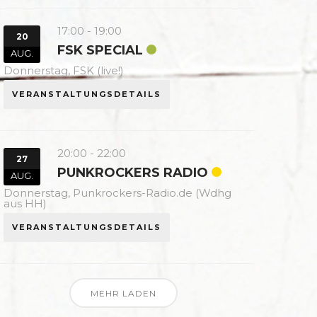
17:00
-
19:00
20
FSK SPECIAL
AUG.
Donnerstag,
FSK (live!)
VERANSTALTUNGSDETAILS
20:00
-
22:00
27
PUNKROCKERS RADIO
AUG.
Donnerstag,
Punkrockers-Radio.de (Wdhg
aus HH)
VERANSTALTUNGSDETAILS
MEHR LADEN