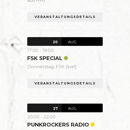
aus HH)
VERANSTALTUNGSDETAILS
AUG.
20
17:00
-
19:00
FSK SPECIAL
Donnerstag,
FSK (live!)
VERANSTALTUNGSDETAILS
AUG.
27
20:00
-
22:00
PUNKROCKERS RADIO