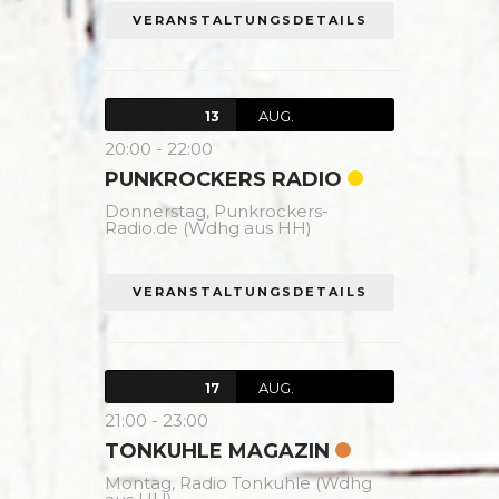
VERANSTALTUNGSDETAILS
AUG.
13
20:00
-
22:00
PUNKROCKERS RADIO
Donnerstag,
Punkrockers-
Radio.de (Wdhg aus HH)
VERANSTALTUNGSDETAILS
AUG.
17
21:00
-
23:00
TONKUHLE MAGAZIN
Montag,
Radio Tonkuhle (Wdhg