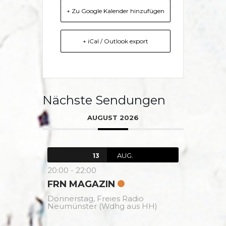
+ Zu Google Kalender hinzufügen
+ iCal / Outlook export
Nächste Sendungen
AUGUST 2026
AUG.
13
20:00
-
22:00
FRN MAGAZIN
Donnerstag,
Freies Radio
Neumünster (Wdhg aus HH)