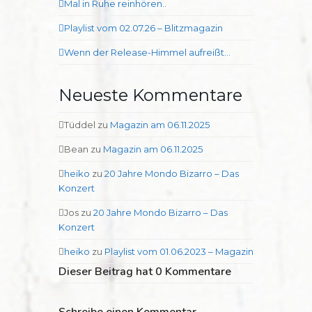
Mal in Ruhe reinhören..
Playlist vom 02.07.26 – Blitzmagazin
Wenn der Release-Himmel aufreißt…
Neueste Kommentare
Tüddel
zu
Magazin am 06.11.2025
Bean
zu
Magazin am 06.11.2025
heiko
zu
20 Jahre Mondo Bizarro – Das
Konzert
Jos
zu
20 Jahre Mondo Bizarro – Das
Konzert
heiko
zu
Playlist vom 01.06.2023 – Magazin
Dieser Beitrag hat 0 Kommentare