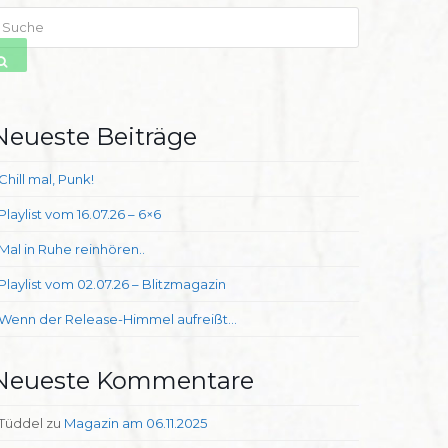
uche
SENDEN
Neueste Beiträge
Chill mal, Punk!
Playlist vom 16.07.26 – 6×6
Mal in Ruhe reinhören..
Playlist vom 02.07.26 – Blitzmagazin
Wenn der Release-Himmel aufreißt…
Neueste Kommentare
Tüddel
zu
Magazin am 06.11.2025