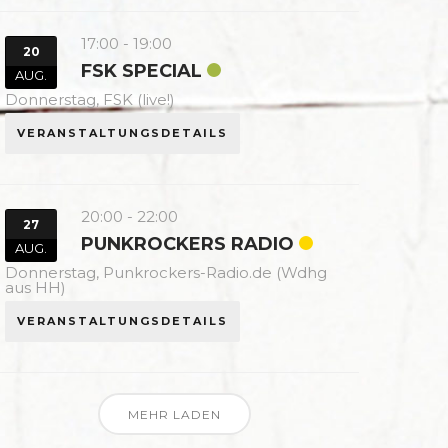
17:00
-
19:00
20
FSK SPECIAL
AUG.
Donnerstag,
FSK (live!)
VERANSTALTUNGSDETAILS
20:00
-
22:00
27
PUNKROCKERS RADIO
AUG.
Donnerstag,
Punkrockers-Radio.de (Wdhg
aus HH)
VERANSTALTUNGSDETAILS
MEHR LADEN