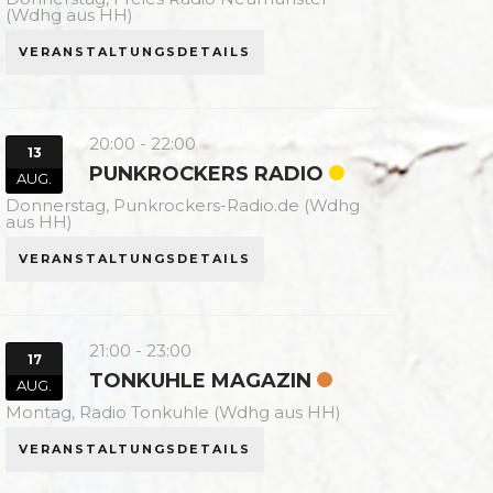
(Wdhg aus HH)
VERANSTALTUNGSDETAILS
20:00
-
22:00
13
PUNKROCKERS RADIO
AUG.
Donnerstag,
Punkrockers-Radio.de (Wdhg
aus HH)
VERANSTALTUNGSDETAILS
21:00
-
23:00
17
TONKUHLE MAGAZIN
AUG.
Montag,
Radio Tonkuhle (Wdhg aus HH)
VERANSTALTUNGSDETAILS