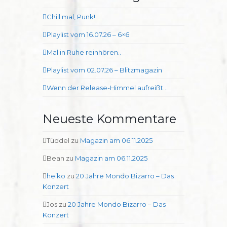
Chill mal, Punk!
Playlist vom 16.07.26 – 6×6
Mal in Ruhe reinhören..
Playlist vom 02.07.26 – Blitzmagazin
Wenn der Release-Himmel aufreißt…
Neueste Kommentare
Tüddel
zu
Magazin am 06.11.2025
Bean
zu
Magazin am 06.11.2025
heiko
zu
20 Jahre Mondo Bizarro – Das
Konzert
Jos
zu
20 Jahre Mondo Bizarro – Das
Konzert