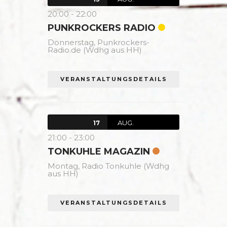
20:00
-
22:00
PUNKROCKERS RADIO
Donnerstag,
Punkrockers-
Radio.de (Wdhg aus HH)
VERANSTALTUNGSDETAILS
AUG.
17
21:00
-
23:00
TONKUHLE MAGAZIN
Montag,
Radio Tonkuhle (Wdhg
aus HH)
VERANSTALTUNGSDETAILS