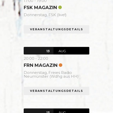
17:00
-
19:00
FSK MAGAZIN
Donnerstag,
FSK (live!)
VERANSTALTUNGSDETAILS
AUG.
13
20:00
-
22:00
FRN MAGAZIN
Donnerstag,
Freies Radio
Neumünster (Wdhg aus HH)
VERANSTALTUNGSDETAILS
AUG.
13