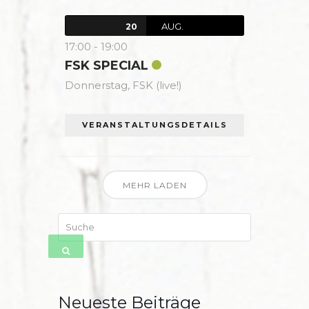
AUG.
20
17:00
-
19:00
FSK SPECIAL
Donnerstag,
FSK (live!)
VERANSTALTUNGSDETAILS
MEHR LADEN
Suche
SENDEN
Neueste Beiträge