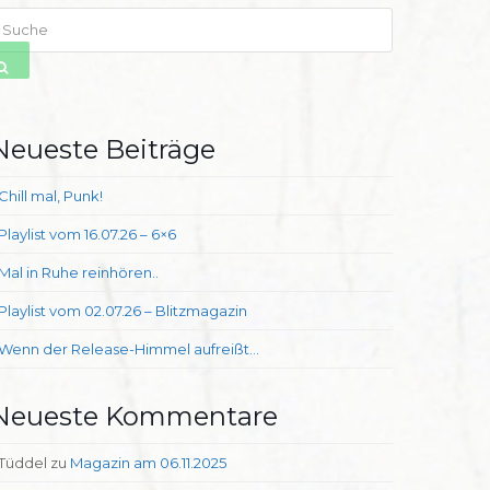
uche
SENDEN
Neueste Beiträge
Chill mal, Punk!
Playlist vom 16.07.26 – 6×6
Mal in Ruhe reinhören..
Playlist vom 02.07.26 – Blitzmagazin
Wenn der Release-Himmel aufreißt…
Neueste Kommentare
Tüddel
zu
Magazin am 06.11.2025