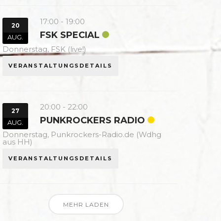
17:00
-
19:00
20
FSK SPECIAL
AUG.
Donnerstag,
FSK (live!)
VERANSTALTUNGSDETAILS
20:00
-
22:00
27
PUNKROCKERS RADIO
AUG.
Donnerstag,
Punkrockers-Radio.de (Wdhg
aus HH)
VERANSTALTUNGSDETAILS
MEHR LADEN