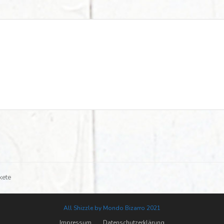
kete
All Shizzle by Mondo Bizarro 2021
Impressum
Datenschutzerklärung