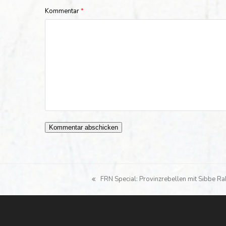
Kommentar
*
FRN Special: Provinzrebellen mit Sibbe Ra
vorheriger
Beitrag: