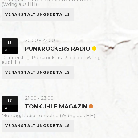
(Wdhg aus HH)
VERANSTALTUNGSDETAILS
20:00
-
22:00
13
PUNKROCKERS RADIO
AUG.
Donnerstag,
Punkrockers-Radio.de (Wdhg
aus HH)
VERANSTALTUNGSDETAILS
21:00
-
23:00
17
TONKUHLE MAGAZIN
AUG.
Montag,
Radio Tonkuhle (Wdhg aus HH)
VERANSTALTUNGSDETAILS