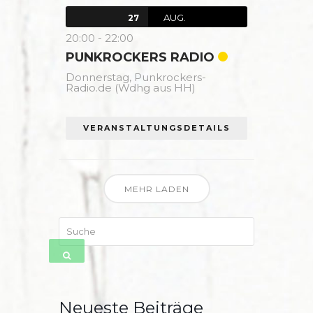
AUG.
27
20:00
-
22:00
PUNKROCKERS RADIO
Donnerstag,
Punkrockers-
Radio.de (Wdhg aus HH)
VERANSTALTUNGSDETAILS
MEHR LADEN
Suche
SENDEN
Neueste Beiträge