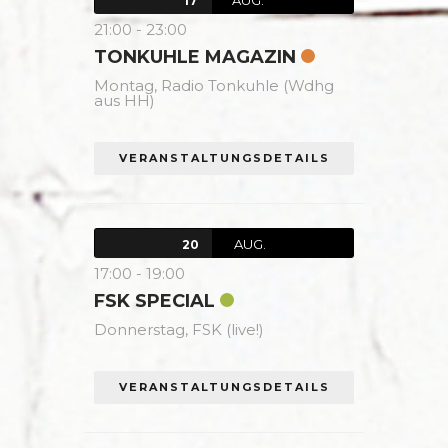
AUG.
17
21:00
-
23:00
TONKUHLE MAGAZIN
Montag,
Radio Tonkuhle (Wdhg
aus HH)
VERANSTALTUNGSDETAILS
AUG.
20
17:00
-
19:00
FSK SPECIAL
Donnerstag,
FSK (live!)
VERANSTALTUNGSDETAILS