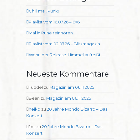
Chill mal, Punk!
Playlist vom 16.07.26 – 6×6
Mal in Ruhe reinhören..
Playlist vom 02.07.26 – Blitzmagazin
Wenn der Release-Himmel aufreißt…
Neueste Kommentare
Tüddel
zu
Magazin am 06.11.2025
Bean
zu
Magazin am 06.11.2025
heiko
zu
20 Jahre Mondo Bizarro – Das
Konzert
Jos
zu
20 Jahre Mondo Bizarro – Das
Konzert