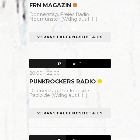
FRN MAGAZIN
Donnerstag,
Freies Radio
Neumünster (Wdhg aus HH)
VERANSTALTUNGSDETAILS
AUG.
13
20:00
-
22:00
PUNKROCKERS RADIO
Donnerstag,
Punkrockers-
Radio.de (Wdhg aus HH)
VERANSTALTUNGSDETAILS