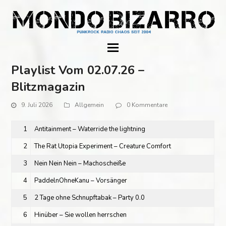
Playlist Vom 02.07.26 –
Blitzmagazin
9. Juli 2026
Allgemein
0 Kommentare
1
Antitainment – Waterride the lightning
2
The Rat Utopia Experiment – Creature Comfort
3
Nein Nein Nein – Machoscheiße
4
PaddelnOhneKanu – Vorsänger
5
2 Tage ohne Schnupftabak – Party 0.0
6
Hinüber – Sie wollen herrschen