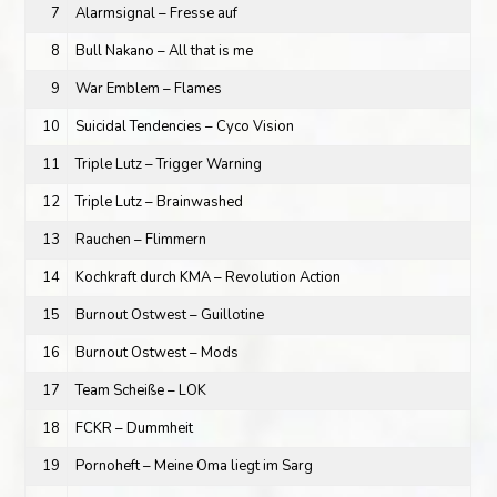
7
Alarmsignal – Fresse auf
8
Bull Nakano – All that is me
9
War Emblem – Flames
10
Suicidal Tendencies – Cyco Vision
11
Triple Lutz – Trigger Warning
12
Triple Lutz – Brainwashed
13
Rauchen – Flimmern
14
Kochkraft durch KMA – Revolution Action
15
Burnout Ostwest – Guillotine
16
Burnout Ostwest – Mods
17
Team Scheiße – LOK
18
FCKR – Dummheit
19
Pornoheft – Meine Oma liegt im Sarg