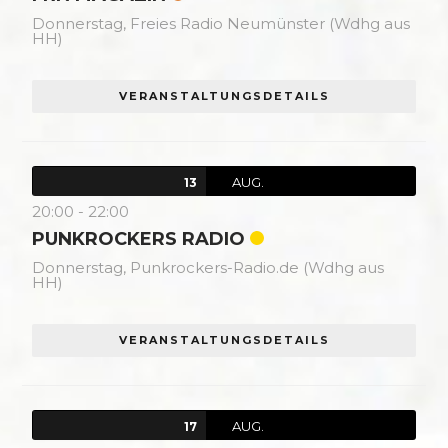
Donnerstag,
Freies Radio Neumünster (Wdhg aus
HH)
VERANSTALTUNGSDETAILS
AUG.
13
20:00
-
22:00
PUNKROCKERS RADIO
Donnerstag,
Punkrockers-Radio.de (Wdhg aus
HH)
VERANSTALTUNGSDETAILS
AUG.
17