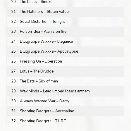
20
The Chats – Smoko
21
The Flatliners – Stolen Valour
22
Social Distortion – Tonight
23
Poison Idea – Alan’s on fire
24
Blutgruppe Wixxxe – Elegance
25
Blutgruppe Wixxxe – Apocalypse
26
Pressing On – Liberation
27
Lotus – The Drudge
28
The Bats – Sick of men
29
Wax Minds – Lead limbed losers anthem
30
Always Wanted War – Derry
31
Shooting Daggers – Adrenaline
32
Shooting Daggers – T.L.R.T.