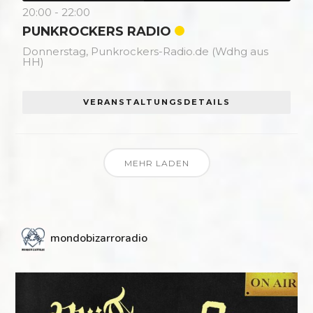
20:00
-
22:00
PUNKROCKERS RADIO
Donnerstag,
Punkrockers-Radio.de (Wdhg aus
HH)
VERANSTALTUNGSDETAILS
MEHR LADEN
mondobizarroradio