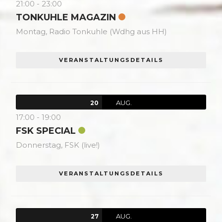
21:00
-
23:00
TONKUHLE MAGAZIN
Montag,
Radio Tonkuhle (Wdhg aus HH)
VERANSTALTUNGSDETAILS
AUG.
20
17:00
-
19:00
FSK SPECIAL
Donnerstag,
FSK (live!)
VERANSTALTUNGSDETAILS
AUG.
27