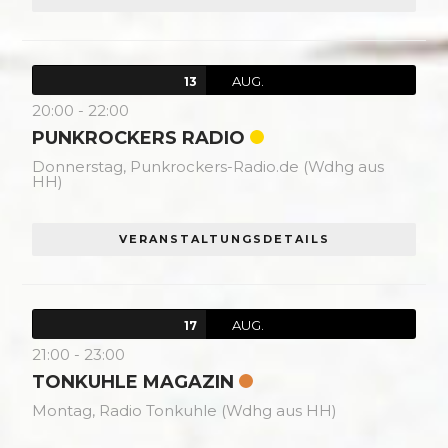
AUG.
13
20:00
-
22:00
PUNKROCKERS RADIO
Donnerstag,
Punkrockers-Radio.de (Wdhg aus
HH)
VERANSTALTUNGSDETAILS
AUG.
17
21:00
-
23:00
TONKUHLE MAGAZIN
Montag,
Radio Tonkuhle (Wdhg aus HH)