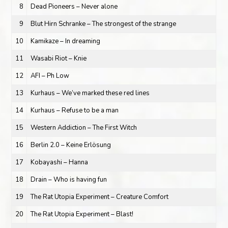
8
Dead Pioneers – Never alone
9
Blut Hirn Schranke – The strongest of the strange
10
Kamikaze – In dreaming
11
Wasabi Riot – Knie
12
AFI – Ph Low
13
Kurhaus – We’ve marked these red lines
14
Kurhaus – Refuse to be a man
15
Western Addiction – The First Witch
16
Berlin 2.0 – Keine Erlösung
17
Kobayashi – Hanna
18
Drain – Who is having fun
19
The Rat Utopia Experiment – Creature Comfort
20
The Rat Utopia Experiment – Blast!