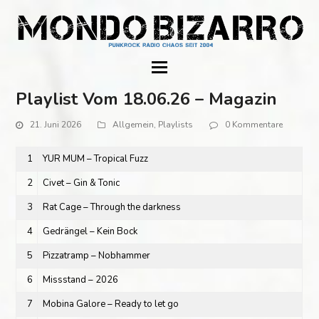
Playlist Vom 18.06.26 – Magazin
21. Juni 2026
Allgemein
,
Playlists
0 Kommentare
1
YUR MUM – Tropical Fuzz
2
Civet – Gin & Tonic
3
Rat Cage – Through the darkness
4
Gedrängel – Kein Bock
5
Pizzatramp – Nobhammer
6
Missstand – 2026
7
Mobina Galore – Ready to let go