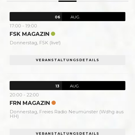
AUG.
06
17:00
-
19:00
FSK MAGAZIN
Donnerstag,
FSK (live!)
VERANSTALTUNGSDETAILS
AUG.
13
20:00
-
22:00
FRN MAGAZIN
Donnerstag,
Freies Radio Neumünster (Wdhg aus
HH)
VERANSTALTUNGSDETAILS