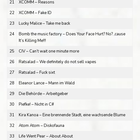
21
XCOMM – Reasons
22
XCOMM – Fake ID
23
Lucky Malice – Take me back
24
Bomb the music factory – Does Your Face Hurt? No? ‚cause
It’s Killing Me!!!
25
CIV – Can’t wait one minute more
26
Ratsalad – We definitely do not sell vapes
27
Ratsalad – Fuck sixt
28
Eleanor Lance – Mann im Wald
29
Die Behörde – Arbeitgeber
30
Piefke! – Nicht in C#
31
Kira Kanoa – Eine brennende Stadt, eine wachsende Blume
32
Atom Atom – Diskofauna
33
Life Went Pear – About About