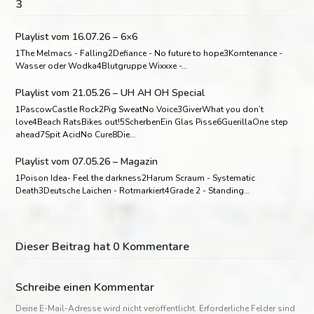
3
Playlist vom 16.07.26 – 6×6
1The Melmacs - Falling2Defiance - No future to hope3Korntenance -
Wasser oder Wodka4Blutgruppe Wixxxe -…
Playlist vom 21.05.26 – UH AH OH Special
1PascowCastle Rock2Pig SweatNo Voice3GiverWhat you don’t
love4Beach RatsBikes out!5ScherbenEin Glas Pisse6GuerillaOne step
ahead7Spit AcidNo Cure8Die…
Playlist vom 07.05.26 – Magazin
1Poison Idea- Feel the darkness2Harum Scraum - Systematic
Death3Deutsche Laichen - Rotmarkiert4Grade 2 - Standing…
Dieser Beitrag hat 0 Kommentare
Schreibe einen Kommentar
Deine E-Mail-Adresse wird nicht veröffentlicht.
Erforderliche Felder sind