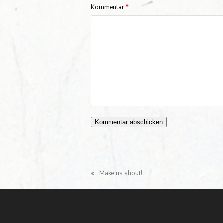
Kommentar
*
Make us shout!
vorheriger
Beitrag: