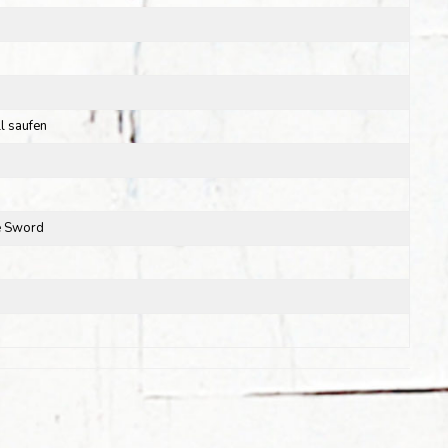
ll saufen
he Sword