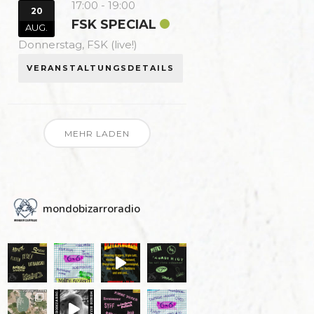
17:00
-
19:00
20
FSK SPECIAL
AUG.
Donnerstag,
FSK (live!)
VERANSTALTUNGSDETAILS
MEHR LADEN
mondobizarroradio