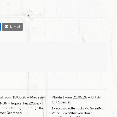
E-Mail
ist vom 18.06.26 – Magazin
Playlist vom 21.05.26 – UH AH
OH Special
MUM - Tropical Fuzz2Civet -
 Tonic3Rat Cage - Through the
1PascowCastle Rock2Pig SweatNo
ess4Gedrängel -…
Voice3GiverWhat you don’t