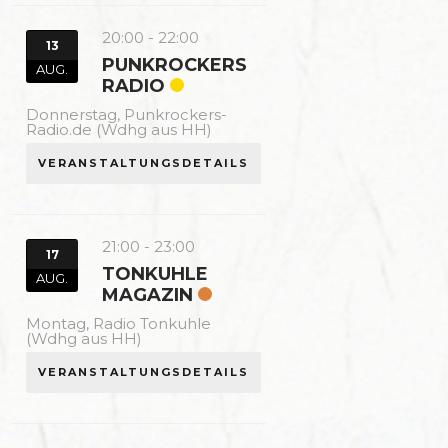
20:00
-
22:00
13
PUNKROCKERS
AUG.
RADIO
Donnerstag,
Punkrockers-
Radio.de (Wdhg aus HH)
VERANSTALTUNGSDETAILS
21:00
-
23:00
17
TONKUHLE
AUG.
MAGAZIN
Montag,
Radio Tonkuhle
(Wdhg aus HH)
VERANSTALTUNGSDETAILS