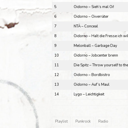
5
Oidorno – Sieh’s mal Oi!
6
Oidorno – Oiverräter
7
NTÄ – Conceal
8
Oidorno – Halt die Fresse ich wi
9
Melonball – Garbage Day
10
Oidorno – Jobcenter brenn
11
Die Spitz – Throw yourself to t
12
Oidorno – Bordbistro
13
Oidorno – Auf’s Maul
14
Lygo – Leichtigkeit
Playlist
Punkrock
Radio