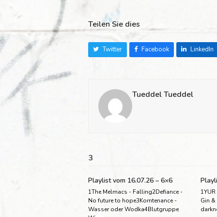
Teilen Sie dies
Twitter
Facebook
LinkedIn
Tueddel Tueddel
3
Playlist vom 16.07.26 – 6×6
Playl
1The Melmacs - Falling2Defiance -
1YUR 
No future to hope3Korntenance -
Gin &
Wasser oder Wodka4Blutgruppe
darkn