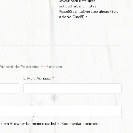
love4Beach RatsBikes
out!5ScherbenEin Glas
Pisse6GuerillaOne step ahead7Spit
AcidNo Cure8Die…
Erforderliche Felder sind mit
*
markiert
E-Mail-Adresse
*
iesem Browser für meinen nächsten Kommentar speichern.