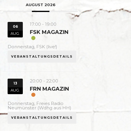
AUGUST 2026
17:00
-
19:00
06
FSK MAGAZIN
AUG.
Donnerstag,
FSK (live!)
VERANSTALTUNGSDETAILS
20:00
-
22:00
13
FRN MAGAZIN
AUG.
Donnerstag,
Freies Radio
Neumünster (Wdhg aus HH)
VERANSTALTUNGSDETAILS