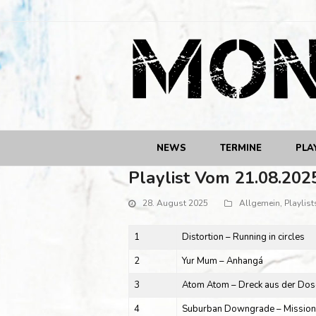
NEWS
TERMINE
PLA
Playlist Vom 21.08.202
28. August 2025
Allgemein
,
Playlist
1
Distortion – Running in circles
2
Yur Mum – Anhangá
3
Atom Atom – Dreck aus der Dos
4
Suburban Downgrade – Mission