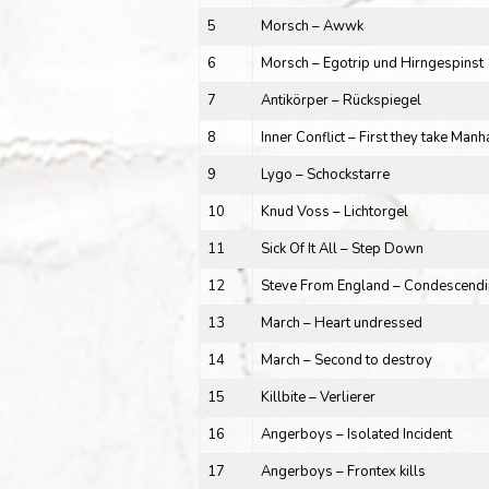
5
Morsch – Awwk
6
Morsch – Egotrip und Hirngespinst
7
Antikörper – Rückspiegel
8
Inner Conflict – First they take Manh
9
Lygo – Schockstarre
10
Knud Voss – Lichtorgel
11
Sick Of It All – Step Down
12
Steve From England – Condescend
13
March – Heart undressed
14
March – Second to destroy
15
Killbite – Verlierer
16
Angerboys – Isolated Incident
17
Angerboys – Frontex kills