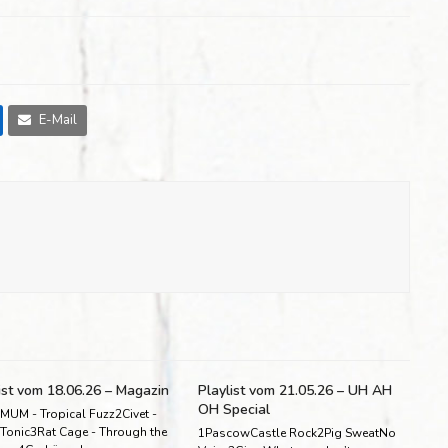
E-Mail
ist vom 18.06.26 – Magazin
Playlist vom 21.05.26 – UH AH
OH Special
MUM - Tropical Fuzz2Civet -
 Tonic3Rat Cage - Through the
1PascowCastle Rock2Pig SweatNo