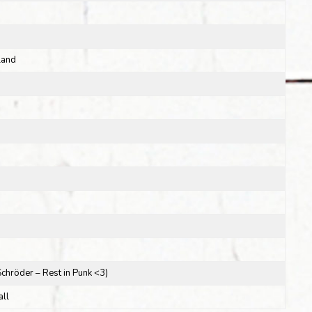
hland
 Schröder – Rest in Punk <3)
ll