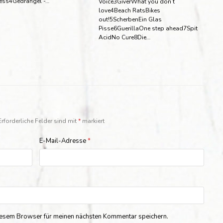
ess4Gedrängel -…
Voice3GiverWhat you don’t
love4Beach RatsBikes
out!5ScherbenEin Glas
Pisse6GuerillaOne step ahead7Spit
AcidNo Cure8Die…
Erforderliche Felder sind mit
*
markiert
E-Mail-Adresse
*
iesem Browser für meinen nächsten Kommentar speichern.