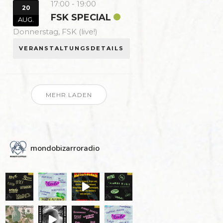
17:00
-
19:00
20
FSK SPECIAL
AUG.
Donnerstag,
FSK (live!)
VERANSTALTUNGSDETAILS
MEHR LADEN
mondobizarroradio