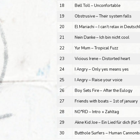
18
Bell Toll – Unconfortable
19
Obstrusive – Their system falls
20
El Mariachi – I can’t relax in Deutsc
21
Nein Danke – Ich bin nicht cool
22
Yur Mum – Tropical Fuzz
23
Vicious Irene – Distorted heart
24
I Angry – Only yes means yes
25
I Angry – Raise your voice
26
Boy Sets Fire – After the Eulogy
27
Friends with boats – 1st of january
28
NO°RD – Intro + Zahltag
29
Akne Kid Joe – Ein Lied für dich (für
30
Butthole Surfers – Human Cannonba