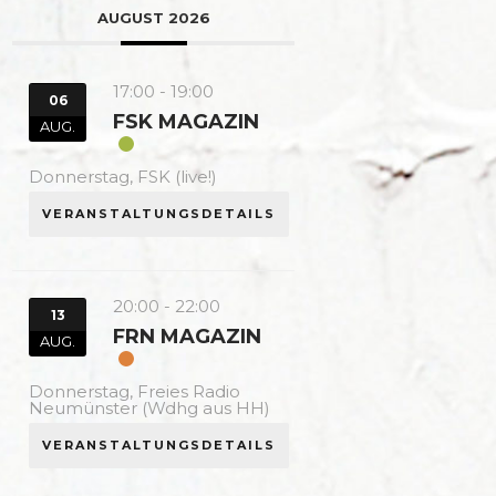
AUGUST 2026
17:00
-
19:00
06
FSK MAGAZIN
AUG.
Donnerstag,
FSK (live!)
VERANSTALTUNGSDETAILS
20:00
-
22:00
13
FRN MAGAZIN
AUG.
Donnerstag,
Freies Radio
Neumünster (Wdhg aus HH)
VERANSTALTUNGSDETAILS