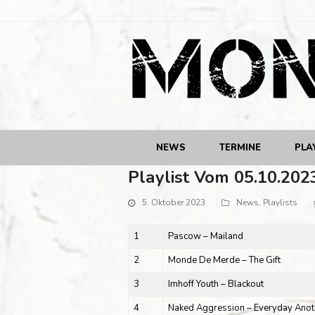
NEWS
TERMINE
PLA
Playlist Vom 05.10.202
5. Oktober 2023
News
,
Playlists
1
Pascow – Mailand
2
Monde De Merde – The Gift
3
Imhoff Youth – Blackout
4
Naked Aggression – Everyday Anoth