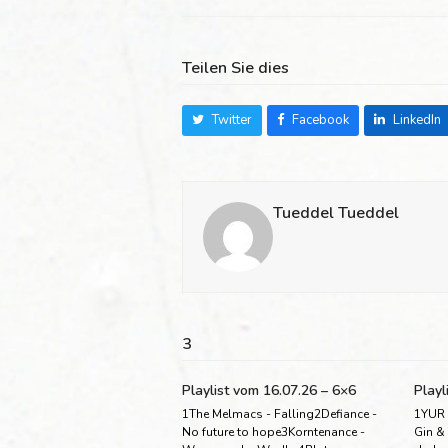
Teilen Sie dies
Twitter
Facebook
LinkedIn
Tueddel Tueddel
3
Playlist vom 16.07.26 – 6×6
Playl
1The Melmacs - Falling2Defiance -
1YUR 
No future to hope3Korntenance -
Gin &