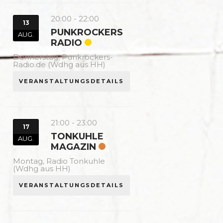
20:00
-
22:00
13
PUNKROCKERS
AUG.
RADIO
Donnerstag,
Punkrockers-
Radio.de (Wdhg aus HH)
VERANSTALTUNGSDETAILS
21:00
-
23:00
17
TONKUHLE
AUG.
MAGAZIN
Montag,
Radio Tonkuhle
(Wdhg aus HH)
VERANSTALTUNGSDETAILS