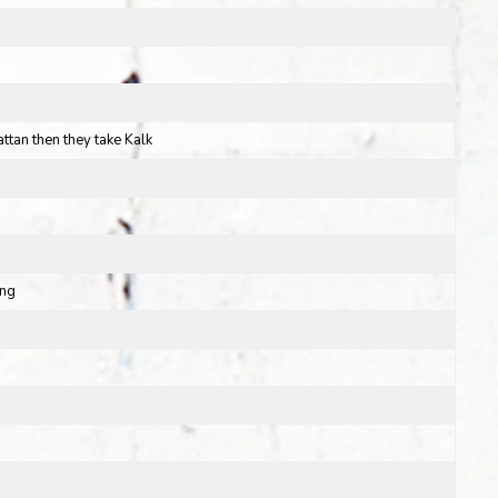
attan then they take Kalk
ing