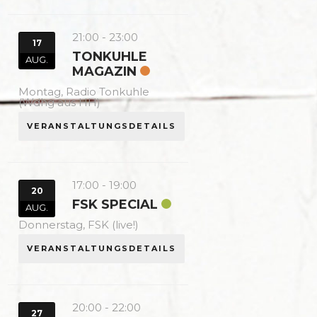
21:00
-
23:00
17
TONKUHLE
AUG.
MAGAZIN
Montag,
Radio Tonkuhle
(Wdhg aus HH)
VERANSTALTUNGSDETAILS
17:00
-
19:00
20
FSK SPECIAL
AUG.
Donnerstag,
FSK (live!)
VERANSTALTUNGSDETAILS
20:00
-
22:00
27