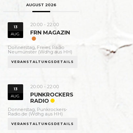
AUGUST 2026
20:00
-
22:00
13
FRN MAGAZIN
AUG.
Donnerstag,
Freies Radio
Neumünster (Wdhg aus HH)
VERANSTALTUNGSDETAILS
20:00
-
22:00
13
PUNKROCKERS
AUG.
RADIO
Donnerstag,
Punkrockers-
Radio.de (Wdhg aus HH)
VERANSTALTUNGSDETAILS