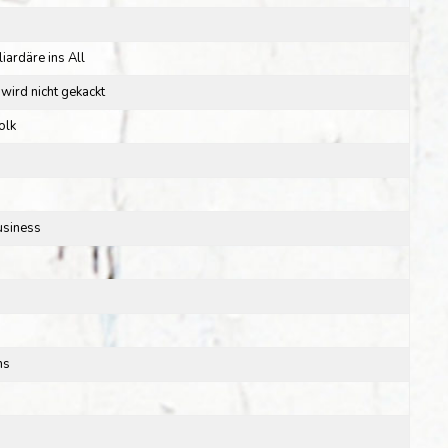
iardäre ins All
wird nicht gekackt
olk
usiness
hs