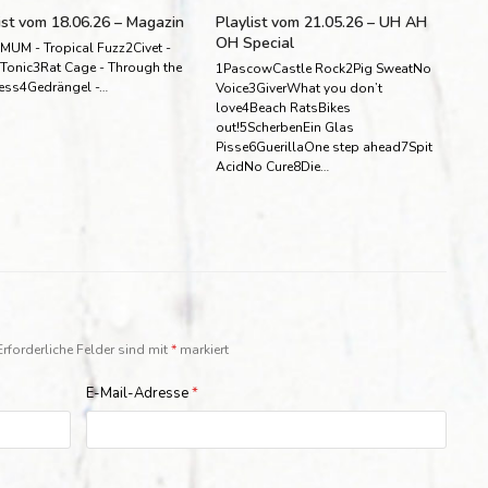
ist vom 18.06.26 – Magazin
Playlist vom 21.05.26 – UH AH
OH Special
MUM - Tropical Fuzz2Civet -
 Tonic3Rat Cage - Through the
1PascowCastle Rock2Pig SweatNo
ess4Gedrängel -…
Voice3GiverWhat you don’t
love4Beach RatsBikes
out!5ScherbenEin Glas
Pisse6GuerillaOne step ahead7Spit
AcidNo Cure8Die…
Erforderliche Felder sind mit
*
markiert
E-Mail-Adresse
*