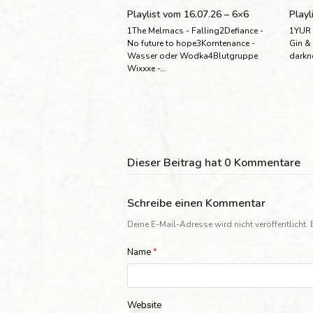
Playlist vom 16.07.26 – 6×6
Playl
1The Melmacs - Falling2Defiance -
1YUR 
No future to hope3Korntenance -
Gin &
Wasser oder Wodka4Blutgruppe
darkn
Wixxxe -…
Dieser Beitrag hat 0 Kommentare
Schreibe einen Kommentar
Deine E-Mail-Adresse wird nicht veröffentlicht.
Name
*
Website