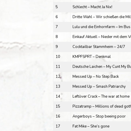
5
Schlecht – Macht Ja Nix!
6
Dritte Wahl – Wir schießen die Mill
7
Lulu und die Einhornfarm – Im Bus 
8
Einkauf Aktuell – Nieder mit dem V
9
Cocktailbar Stammheim – 24/7
10
KMPFSPRT – Denkmal
11
Deutsche Laichen – My Cunt My B
12
Messed Up – No Step Back
13
Messed Up – Smash Patriarchy
14
Leftöver Crack – The war at home
15
Pizzatramp – Millions of dead got
16
Angerboys – Stop beeing poor
17
Fat Mike – She’s gone