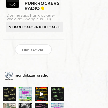
PUNKROCKERS
AUG.
RADIO
Donnerstag,
Punkrockers-
Radio.de (Wdhg aus HH)
VERANSTALTUNGSDETAILS
MEHR LADEN
mondobizarroradio