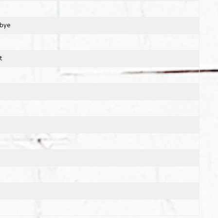
dbye
t