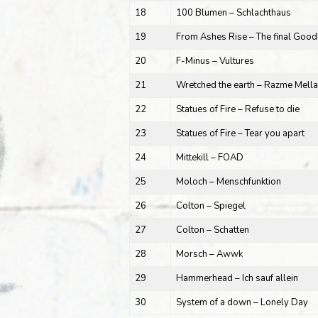
18
100 Blumen – Schlachthaus
19
From Ashes Rise – The final Goo
20
F-Minus – Vultures
21
Wretched the earth – Razme Mella
22
Statues of Fire – Refuse to die
23
Statues of Fire – Tear you apart
24
Mittekill – FOAD
25
Moloch – Menschfunktion
26
Colton – Spiegel
27
Colton – Schatten
28
Morsch – Awwk
29
Hammerhead – Ich sauf allein
30
System of a down – Lonely Day