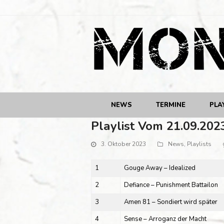
NEWS
TERMINE
PLA
Playlist Vom 21.09.202
3. Oktober 2023
News
,
Playlists
1
Gouge Away – Idealized
2
Defiance – Punishment Battailon
3
Amen 81 – Sondiert wird später
4
Sense – Arroganz der Macht