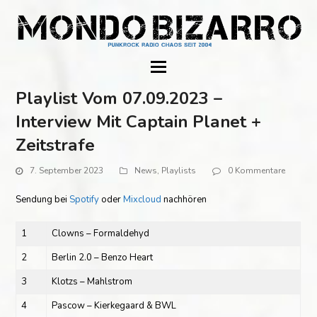
Playlist Vom 07.09.2023 –
Interview Mit Captain Planet +
Zeitstrafe
7. September 2023
News
,
Playlists
0 Kommentare
Sendung bei
Spotify
oder
Mixcloud
nachhören
1
Clowns – Formaldehyd
2
Berlin 2.0 – Benzo Heart
3
Klotzs – Mahlstrom
4
Pascow – Kierkegaard & BWL