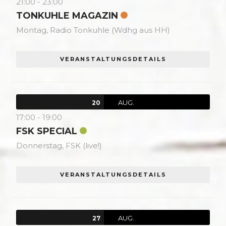
21:00
-
23:00
TONKUHLE MAGAZIN
Montag,
Radio Tonkuhle (Wdhg aus HH)
VERANSTALTUNGSDETAILS
AUG.
20
17:00
-
19:00
FSK SPECIAL
Donnerstag,
FSK (live!)
VERANSTALTUNGSDETAILS
AUG.
27