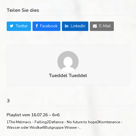
Teilen Sie dies
Twitter
Facebook
LinkedIn
E-Mail
Tueddel Tueddel
3
Playlist vom 16.07.26 – 6×6
1The Melmacs - Falling2Defiance - No future to hope3Korntenance -
Wasser oder Wodka4Blutgruppe Wixxxe -…