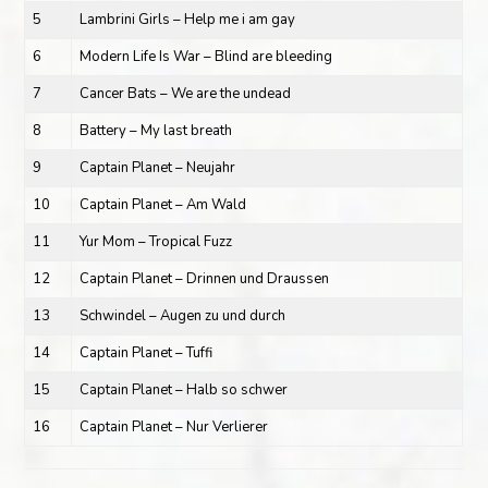
5
Lambrini Girls – Help me i am gay
6
Modern Life Is War – Blind are bleeding
7
Cancer Bats – We are the undead
8
Battery – My last breath
9
Captain Planet – Neujahr
10
Captain Planet – Am Wald
11
Yur Mom – Tropical Fuzz
12
Captain Planet – Drinnen und Draussen
13
Schwindel – Augen zu und durch
14
Captain Planet – Tuffi
15
Captain Planet – Halb so schwer
16
Captain Planet – Nur Verlierer