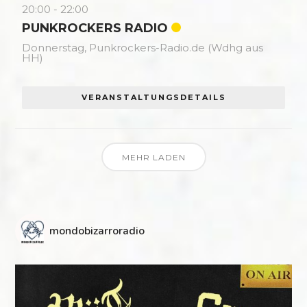
20:00
-
22:00
PUNKROCKERS RADIO
Donnerstag,
Punkrockers-Radio.de (Wdhg aus
HH)
VERANSTALTUNGSDETAILS
MEHR LADEN
mondobizarroradio