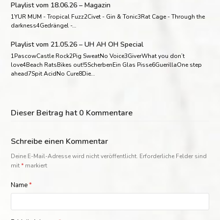
Playlist vom 18.06.26 – Magazin
1YUR MUM - Tropical Fuzz2Civet - Gin & Tonic3Rat Cage - Through the
darkness4Gedrängel -…
Playlist vom 21.05.26 – UH AH OH Special
1PascowCastle Rock2Pig SweatNo Voice3GiverWhat you don’t
love4Beach RatsBikes out!5ScherbenEin Glas Pisse6GuerillaOne step
ahead7Spit AcidNo Cure8Die…
Dieser Beitrag hat 0 Kommentare
Schreibe einen Kommentar
Deine E-Mail-Adresse wird nicht veröffentlicht.
Erforderliche Felder sind
mit
*
markiert
Name
*