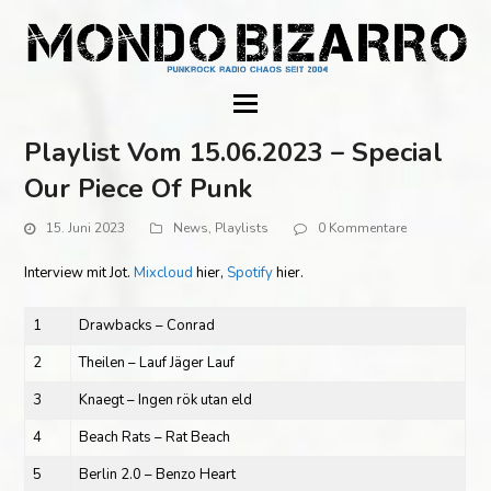
Playlist Vom 15.06.2023 – Special
Our Piece Of Punk
15. Juni 2023
News
,
Playlists
0 Kommentare
Interview mit Jot.
Mixcloud
hier,
Spotify
hier.
1
Drawbacks – Conrad
2
Theilen – Lauf Jäger Lauf
3
Knaegt – Ingen rök utan eld
4
Beach Rats – Rat Beach
5
Berlin 2.0 – Benzo Heart