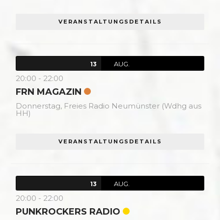
VERANSTALTUNGSDETAILS
AUG.
13
20:00
-
22:00
FRN MAGAZIN
Donnerstag,
Freies Radio Neumünster (Wdhg aus
HH)
VERANSTALTUNGSDETAILS
AUG.
13
20:00
-
22:00
PUNKROCKERS RADIO