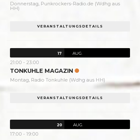
Donnerstag,
Punkrockers-Radio.de (Wdhg aus
HH)
VERANSTALTUNGSDETAILS
AUG.
17
21:00
-
23:00
TONKUHLE MAGAZIN
Montag,
Radio Tonkuhle (Wdhg aus HH)
VERANSTALTUNGSDETAILS
AUG.
20
17:00
-
19:00