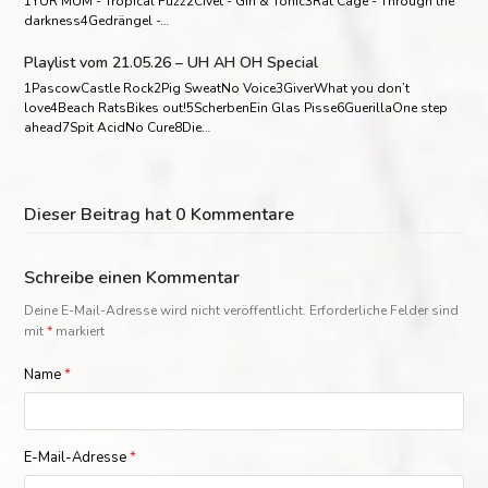
1YUR MUM - Tropical Fuzz2Civet - Gin & Tonic3Rat Cage - Through the
darkness4Gedrängel -…
Playlist vom 21.05.26 – UH AH OH Special
1PascowCastle Rock2Pig SweatNo Voice3GiverWhat you don’t
love4Beach RatsBikes out!5ScherbenEin Glas Pisse6GuerillaOne step
ahead7Spit AcidNo Cure8Die…
Dieser Beitrag hat 0 Kommentare
Schreibe einen Kommentar
Deine E-Mail-Adresse wird nicht veröffentlicht.
Erforderliche Felder sind
mit
*
markiert
Name
*
E-Mail-Adresse
*