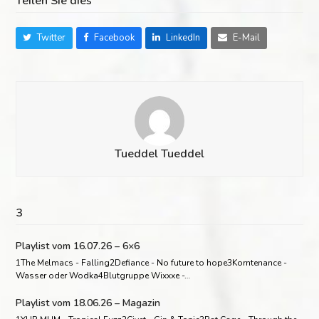
Teilen Sie dies
Twitter
Facebook
LinkedIn
E-Mail
Tueddel Tueddel
3
Playlist vom 16.07.26 – 6×6
1The Melmacs - Falling2Defiance - No future to hope3Korntenance -
Wasser oder Wodka4Blutgruppe Wixxxe -…
Playlist vom 18.06.26 – Magazin