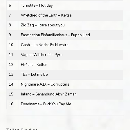
6
Turnstile – Holiday
7
Wretched of the Earth – Ke’tsa
8
Zig Zag – I care about you
9
Faszination Einfamilienhaus – Eupho Lied
10
Gash – La Noche Es Nuestra
11
Vagina Witchcraft – Pyro
12
Ph4ant – Ketten
13
Tba – Let me be
14
Nightmare A.D. – Corrupters
15
Jalang – Senandung Akhir Zaman
16
Deadname – Fuck You Pay Me