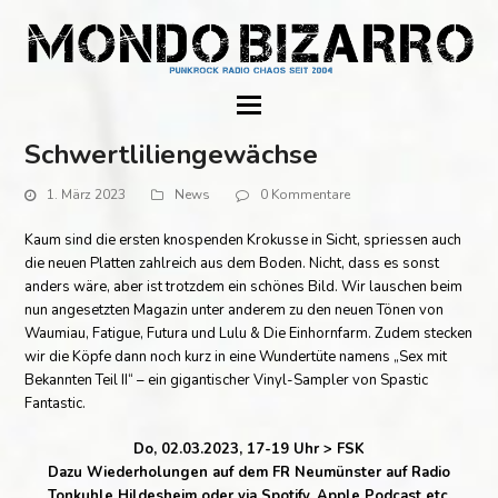
Schwertliliengewächse
1. März 2023
News
0 Kommentare
Kaum sind die ersten knospenden Krokusse in Sicht, spriessen auch
die neuen Platten zahlreich aus dem Boden. Nicht, dass es sonst
anders wäre, aber ist trotzdem ein schönes Bild. Wir lauschen beim
nun angesetzten Magazin unter anderem zu den neuen Tönen von
Waumiau, Fatigue, Futura und Lulu & Die Einhornfarm. Zudem stecken
wir die Köpfe dann noch kurz in eine Wundertüte namens „Sex mit
Bekannten Teil II“ – ein gigantischer Vinyl-Sampler von Spastic
Fantastic.
Do, 02.03.2023, 17-19 Uhr > FSK
Dazu Wiederholungen auf dem FR Neumünster auf Radio
Tonkuhle Hildesheim oder via Spotify, Apple Podcast etc.