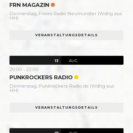
FRN MAGAZIN
Donnerstag,
Freies Radio Neumünster (Wdhg aus
HH)
VERANSTALTUNGSDETAILS
AUG.
13
20:00
-
22:00
PUNKROCKERS RADIO
Donnerstag,
Punkrockers-Radio.de (Wdhg aus
HH)
VERANSTALTUNGSDETAILS
AUG.