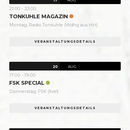
17
21:00
-
23:00
TONKUHLE MAGAZIN
Montag,
Radio Tonkuhle (Wdhg aus HH)
VERANSTALTUNGSDETAILS
AUG.
20
17:00
-
19:00
FSK SPECIAL
Donnerstag,
FSK (live!)
VERANSTALTUNGSDETAILS