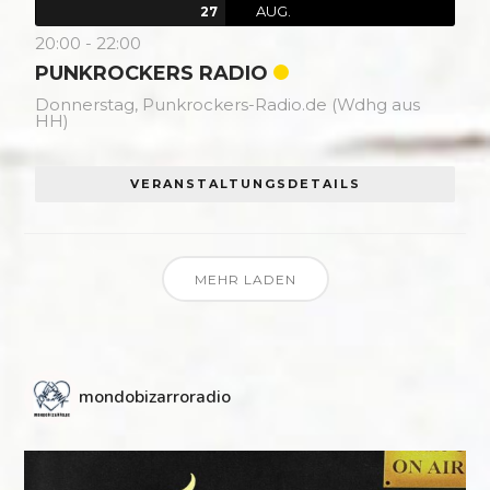
AUG.
27
20:00
-
22:00
PUNKROCKERS RADIO
Donnerstag,
Punkrockers-Radio.de (Wdhg aus
HH)
VERANSTALTUNGSDETAILS
MEHR LADEN
mondobizarroradio