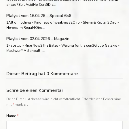
ahead7Spit AcidNo Cure8Die…
Plalyist vom 16.04.26 – Special 6×6
1All or nothing - Kindness of weakness2Oiro - Steine & Keulen3Oiro -
Herpes im Regal4Oiro…
Playlist vom 02.04.2026 – Magazin
1Face Up - Rise Now2The Bates - Waiting for the sun3Giulio Galaxis -
Maulwurf4Melonball -…
Dieser Beitrag hat 0 Kommentare
Schreibe einen Kommentar
Deine E-Mail-Adresse wird nicht veröffentlicht.
Erforderliche Felder sind
mit
*
markiert
Name
*