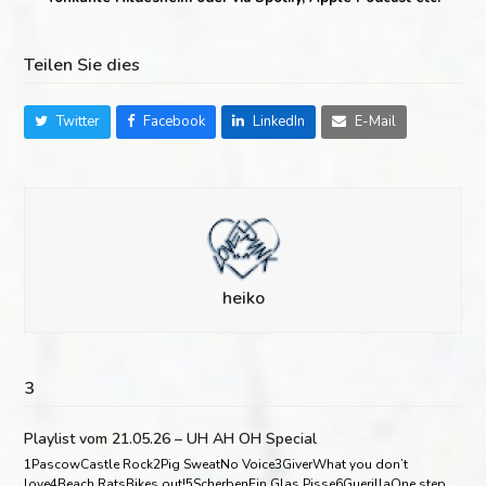
Teilen Sie dies
Twitter
Facebook
LinkedIn
E-Mail
heiko
3
Playlist vom 21.05.26 – UH AH OH Special
1PascowCastle Rock2Pig SweatNo Voice3GiverWhat you don’t
love4Beach RatsBikes out!5ScherbenEin Glas Pisse6GuerillaOne step