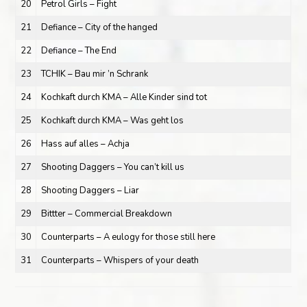
20
Petrol Girls – Fight
21
Defiance – City of the hanged
22
Defiance – The End
23
TCHIK – Bau mir ’n Schrank
24
Kochkaft durch KMA – Alle Kinder sind tot
25
Kochkaft durch KMA – Was geht los
26
Hass auf alles – Achja
27
Shooting Daggers – You can’t kill us
28
Shooting Daggers – Liar
29
Bittter – Commercial Breakdown
30
Counterparts – A eulogy for those still here
31
Counterparts – Whispers of your death