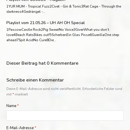
1YUR MUM - Tropical Fuzz2Civet - Gin & Tonic3Rat Cage - Through the
darkness4Gedrängel -…
Playlist vom 21.05.26 – UH AH OH Special
1PascowCastle Rock2Pig SweatNo Voice3GiverWhat you don’t
love4Beach RatsBikes out!5ScherbenEin Glas Pisse6GuerillaOne step
ahead7Spit AcidNo Cure8Die…
Dieser Beitrag hat 0 Kommentare
Schreibe einen Kommentar
Deine E-Mail-Adresse wird nicht veröffentlicht.
Erforderliche Felder sind
mit
*
markiert
Name
*
E-Mail-Adresse
*