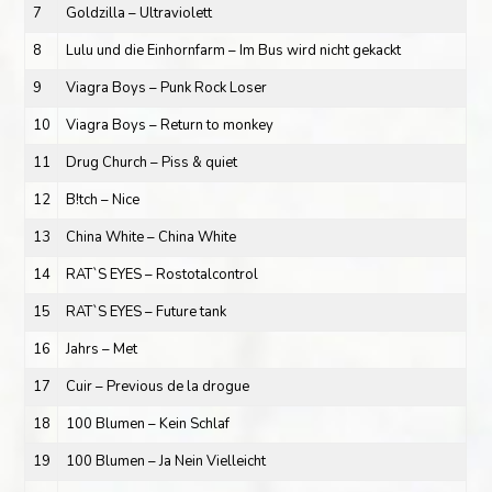
7
Goldzilla – Ultraviolett
8
Lulu und die Einhornfarm – Im Bus wird nicht gekackt
9
Viagra Boys – Punk Rock Loser
10
Viagra Boys – Return to monkey
11
Drug Church – Piss & quiet
12
B!tch – Nice
13
China White – China White
14
RAT`S EYES – Rostotalcontrol
15
RAT`S EYES – Future tank
16
Jahrs – Met
17
Cuir – Previous de la drogue
18
100 Blumen – Kein Schlaf
19
100 Blumen – Ja Nein Vielleicht