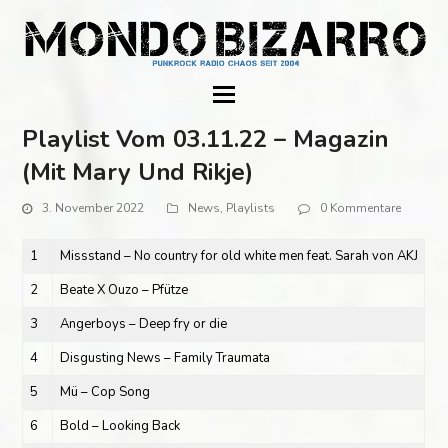
Playlist Vom 03.11.22 – Magazin
(Mit Mary Und Rikje)
3. November 2022
News
,
Playlists
0 Kommentare
1
Missstand – No country for old white men feat. Sarah von AKJ
2
Beate X Ouzo – Pfütze
3
Angerboys – Deep fry or die
4
Disgusting News – Family Traumata
5
Mü – Cop Song
6
Bold – Looking Back