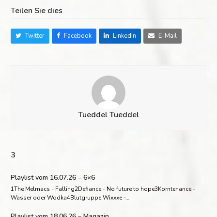
Teilen Sie dies
Twitter
Facebook
LinkedIn
E-Mail
Tueddel Tueddel
3
Playlist vom 16.07.26 – 6×6
1The Melmacs - Falling2Defiance - No future to hope3Korntenance -
Wasser oder Wodka4Blutgruppe Wixxxe -…
Playlist vom 18.06.26 – Magazin