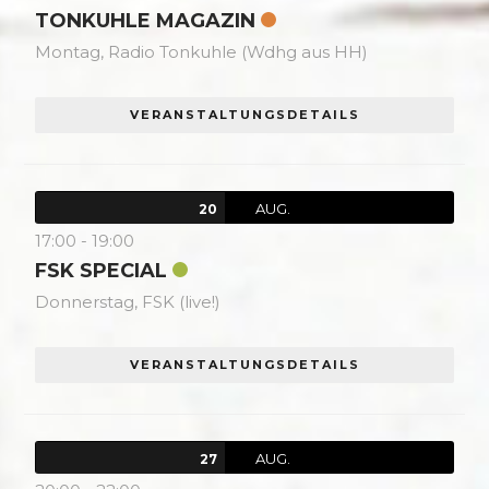
TONKUHLE MAGAZIN
Montag,
Radio Tonkuhle (Wdhg aus HH)
VERANSTALTUNGSDETAILS
AUG.
20
17:00
-
19:00
FSK SPECIAL
Donnerstag,
FSK (live!)
VERANSTALTUNGSDETAILS
AUG.
27