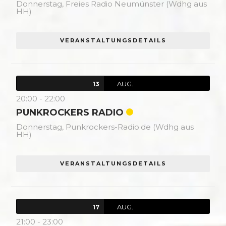
Donnerstag,
Freies Radio Neumünster (Wdhg aus
HH)
VERANSTALTUNGSDETAILS
AUG.
13
20:00
-
22:00
PUNKROCKERS RADIO
Donnerstag,
Punkrockers-Radio.de (Wdhg aus
HH)
VERANSTALTUNGSDETAILS
AUG.
17
21:00
-
23:00