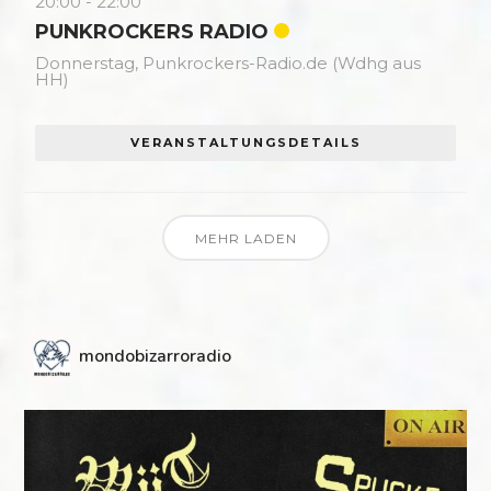
20:00
-
22:00
PUNKROCKERS RADIO
Donnerstag,
Punkrockers-Radio.de (Wdhg aus
HH)
VERANSTALTUNGSDETAILS
MEHR LADEN
mondobizarroradio