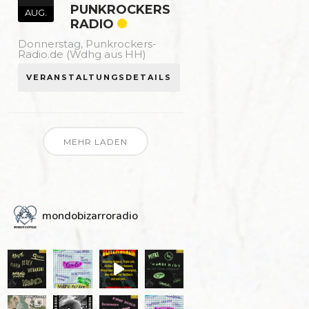
PUNKROCKERS
AUG.
RADIO
Donnerstag,
Punkrockers-
Radio.de (Wdhg aus HH)
VERANSTALTUNGSDETAILS
MEHR LADEN
mondobizarroradio