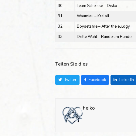
30
Team Scheisse – Disko
31
Waumiau – Kralall
32
Boysetsfire – After the eulogy
33
Dritte Wahl – Runde um Runde
Teilen Sie dies
Twitter
Facebook
LinkedIn
heiko