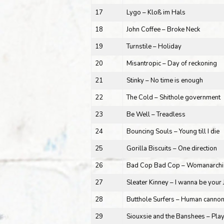
17
Lygo – Kloß im Hals
18
John Coffee – Broke Neck
19
Turnstile – Holiday
20
Misantropic – Day of reckoning
21
Stinky – No time is enough
22
The Cold – Shithole government
23
Be Well – Treadless
24
Bouncing Souls – Young till I die
25
Gorilla Biscuits – One direction
26
Bad Cop Bad Cop – Womanarchi
27
Sleater Kinney – I wanna be you
28
Butthole Surfers – Human cannon
29
Siouxsie and the Banshees – Pla