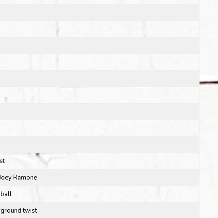
st
r Joey Ramone
ball
yground twist