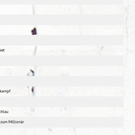
eet
skampf
chlau
um Millionär