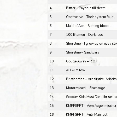
4
Bittter – Payable till death
5
Obstrusive – Their system falls
6
Maid of Ace – Spitting blood
7
100 Blumen – Darkness
8
Shoreline – I grew up on easy str
9
Shoreline – Sanctuary
10
Gouge Away – R.O.T.
11
AFI – Ph low
12
Briefbombe – Arbeitstitel Arbeit
13
Motormuschi – Fischauge
14
Scooter Kids Must Die – Ihr seit s
15
KMPFSPRT – Vom Augenmischer z
16
KMPFSPRT – Anti-Manifest