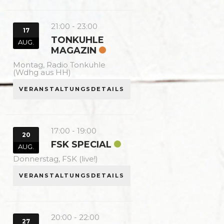
21:00
-
23:00
17
TONKUHLE
AUG.
MAGAZIN
Montag,
Radio Tonkuhle
(Wdhg aus HH)
VERANSTALTUNGSDETAILS
17:00
-
19:00
20
FSK SPECIAL
AUG.
Donnerstag,
FSK (live!)
VERANSTALTUNGSDETAILS
20:00
-
22:00
27