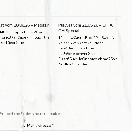
ist vom 18.06.26 – Magazin
Playlist vom 21.05.26 – UH AH
OH Special
MUM - Tropical Fuzz2Civet -
 Tonic3Rat Cage - Through the
1PascowCastle Rock2Pig SweatNo
ess4Gedrängel -…
Voice3GiverWhat you don’t
love4Beach RatsBikes
out!5ScherbenEin Glas
Pisse6GuerillaOne step ahead7Spit
AcidNo Cure8Die…
Erforderliche Felder sind mit
*
markiert
E-Mail-Adresse
*