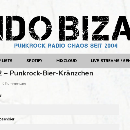
YLISTS
SPOTIFY
MIXCLOUD
LIVE-STREAMS / SE
2 – Punkrock-Bier-Kränzchen
0 Kommentare
a!
osenbier