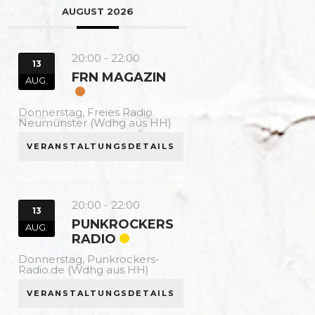
AUGUST 2026
20:00
-
22:00
13
FRN MAGAZIN
AUG.
Donnerstag,
Freies Radio
Neumünster (Wdhg aus HH)
VERANSTALTUNGSDETAILS
20:00
-
22:00
13
PUNKROCKERS
AUG.
RADIO
Donnerstag,
Punkrockers-
Radio.de (Wdhg aus HH)
VERANSTALTUNGSDETAILS