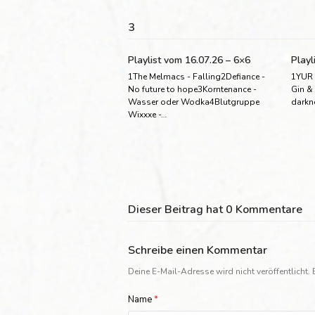
3
Playlist vom 16.07.26 – 6×6
Playl
1The Melmacs - Falling2Defiance -
1YUR 
No future to hope3Korntenance -
Gin &
Wasser oder Wodka4Blutgruppe
darkn
Wixxxe -…
Dieser Beitrag hat 0 Kommentare
Schreibe einen Kommentar
Deine E-Mail-Adresse wird nicht veröffentlicht.
Name
*