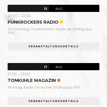
AUG.
13
20:00
-
22:00
PUNKROCKERS RADIO
Donnerstag,
Punkrockers-Radio.de (Wdhg aus
HH)
VERANSTALTUNGSDETAILS
AUG.
17
21:00
-
23:00
TONKUHLE MAGAZIN
Montag,
Radio Tonkuhle (Wdhg aus HH)
VERANSTALTUNGSDETAILS