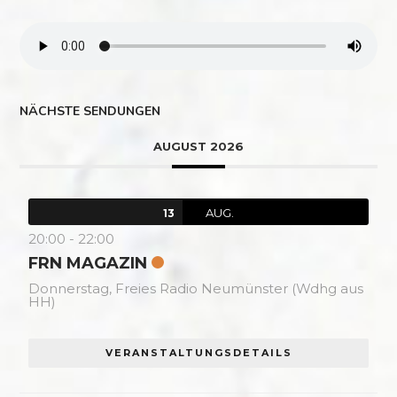
NÄCHSTE SENDUNGEN
AUGUST 2026
AUG.
13
20:00
-
22:00
FRN MAGAZIN
Donnerstag,
Freies Radio Neumünster (Wdhg aus
HH)
VERANSTALTUNGSDETAILS