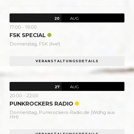
AUG.
20
17:00
-
19:00
FSK SPECIAL
Donnerstag,
FSK (live!)
VERANSTALTUNGSDETAILS
AUG.
27
20:00
-
22:00
PUNKROCKERS RADIO
Donnerstag,
Punkrockers-Radio.de (Wdhg aus
HH)
VERANSTALTUNGSDETAILS