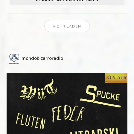
MEHR LADEN
mondobizarroradio