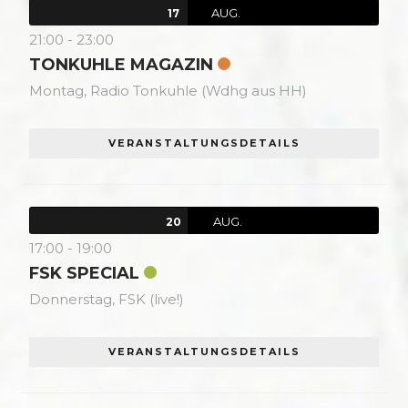
AUG.
17
21:00
-
23:00
TONKUHLE MAGAZIN
Montag,
Radio Tonkuhle (Wdhg aus HH)
VERANSTALTUNGSDETAILS
AUG.
20
17:00
-
19:00
FSK SPECIAL
Donnerstag,
FSK (live!)
VERANSTALTUNGSDETAILS