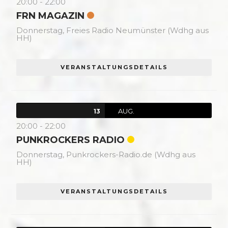
20:00
-
22:00
FRN MAGAZIN
Donnerstag,
Freies Radio Neumünster (Wdhg aus
HH)
VERANSTALTUNGSDETAILS
AUG.
13
20:00
-
22:00
PUNKROCKERS RADIO
Donnerstag,
Punkrockers-Radio.de (Wdhg aus
HH)
VERANSTALTUNGSDETAILS