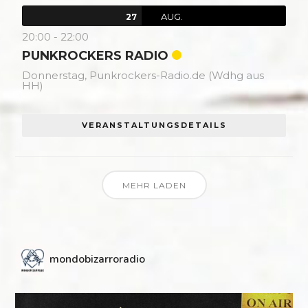
AUG.
27
20:00
-
22:00
PUNKROCKERS RADIO
Donnerstag,
Punkrockers-Radio.de (Wdhg aus
HH)
VERANSTALTUNGSDETAILS
MEHR LADEN
mondobizarroradio