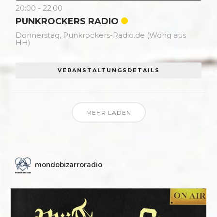
20:00
-
22:00
PUNKROCKERS RADIO
Donnerstag,
Punkrockers-Radio.de (Wdhg aus
HH)
VERANSTALTUNGSDETAILS
MEHR LADEN
mondobizarroradio