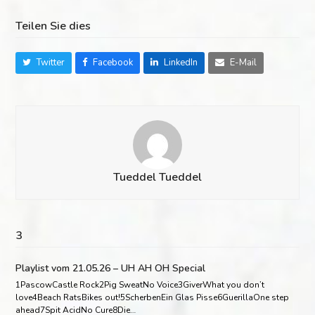
Teilen Sie dies
Twitter
Facebook
LinkedIn
E-Mail
Tueddel Tueddel
3
Playlist vom 21.05.26 – UH AH OH Special
1PascowCastle Rock2Pig SweatNo Voice3GiverWhat you don’t
love4Beach RatsBikes out!5ScherbenEin Glas Pisse6GuerillaOne step
ahead7Spit AcidNo Cure8Die…