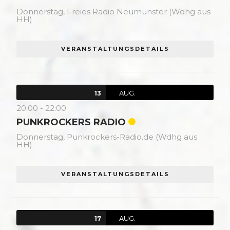
Donnerstag,
Freies Radio Neumünster (Wdhg aus
HH)
VERANSTALTUNGSDETAILS
AUG.
13
20:00
-
22:00
PUNKROCKERS RADIO
Donnerstag,
Punkrockers-Radio.de (Wdhg aus
HH)
VERANSTALTUNGSDETAILS
AUG.
17