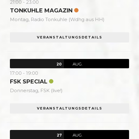
21:00
-
23:00
TONKUHLE MAGAZIN
Montag,
Radio Tonkuhle (Wdhg aus HH)
VERANSTALTUNGSDETAILS
AUG.
20
17:00
-
19:00
FSK SPECIAL
Donnerstag,
FSK (live!)
VERANSTALTUNGSDETAILS
AUG.
27