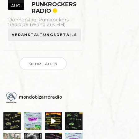
PUNKROCKERS
AUG.
RADIO
Donnerstag,
Punkrockers-
Radio.de (Wdhg aus HH)
VERANSTALTUNGSDETAILS
MEHR LADEN
mondobizarroradio