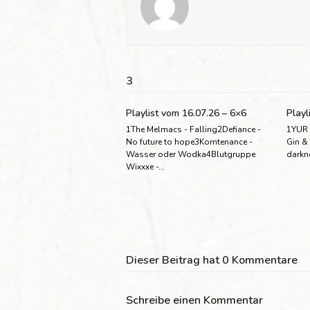
3
Playlist vom 16.07.26 – 6×6
Playl
1The Melmacs - Falling2Defiance -
1YUR 
No future to hope3Korntenance -
Gin &
Wasser oder Wodka4Blutgruppe
darkn
Wixxxe -…
Dieser Beitrag hat 0 Kommentare
Schreibe einen Kommentar