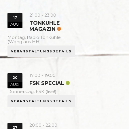
21:00
-
23:00
17
TONKUHLE
AUG.
MAGAZIN
Montag,
Radio Tonkuhle
(Wdhg aus HH)
VERANSTALTUNGSDETAILS
17:00
-
19:00
20
FSK SPECIAL
AUG.
Donnerstag,
FSK (live!)
VERANSTALTUNGSDETAILS
20:00
-
22:00
27