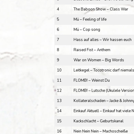
4
The Baboon Show – Class War
5
Mü – Feeling of life
6
Mü – Cop song
7
Hass auf alles – Wir hassen euch
8
Raised Fist – Anthem
9
War on Women – Big Words
10
Leitkegel – Tocotronic darf niemal
11
FLOMB! – Weinst Du
12
FLOMB! – Lutsche (Ukulele Version
13
Kollateralschaden – Jacke & Johnn
14
Einkauf Aktuell – Einkauf hat viele 
15
Kackschlacht – Geburtskanal
16
Nein Nein Nein – Machoscheiße