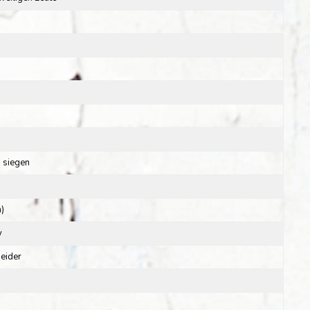
s siegen
)
y
Neider