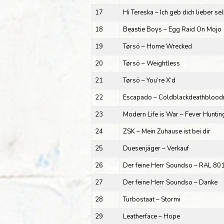
17
Hi Tereska – Ich geb dich lieber se
18
Beastie Boys – Egg Raid On Mojo
19
Tørsö – Home Wrecked
20
Tørsö – Weightless
21
Tørsö – You’re X’d
22
Escapado – Coldblackdeathblood
23
Modern Life is War – Fever Huntin
24
ZSK – Mein Zuhause ist bei dir
25
Duesenjäger – Verkauf
26
Der feine Herr Soundso – RAL 80
27
Der feine Herr Soundso – Danke
28
Turbostaat – Stormi
29
Leatherface – Hope