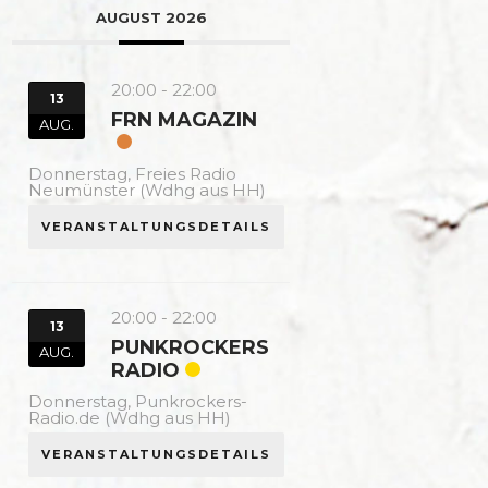
AUGUST 2026
20:00
-
22:00
13
FRN MAGAZIN
AUG.
Donnerstag,
Freies Radio
Neumünster (Wdhg aus HH)
VERANSTALTUNGSDETAILS
20:00
-
22:00
13
PUNKROCKERS
AUG.
RADIO
Donnerstag,
Punkrockers-
Radio.de (Wdhg aus HH)
VERANSTALTUNGSDETAILS