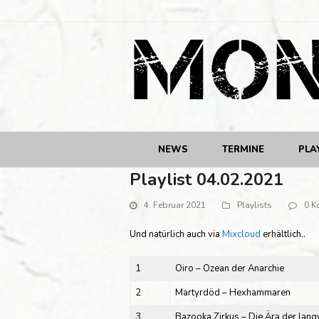
NEWS
TERMINE
PLA
Playlist 04.02.2021
4. Februar 2021
Playlists
0 K
Und natürlich auch via
Mixcloud
erhältlich..
1
Oiro – Ozean der Anarchie
2
Martyrdöd – Hexhammaren
3
Bazooka Zirkus – Die Ära der lang