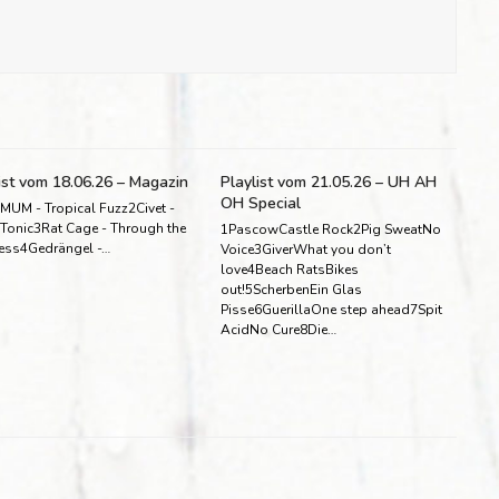
ist vom 18.06.26 – Magazin
Playlist vom 21.05.26 – UH AH
OH Special
MUM - Tropical Fuzz2Civet -
 Tonic3Rat Cage - Through the
1PascowCastle Rock2Pig SweatNo
ess4Gedrängel -…
Voice3GiverWhat you don’t
love4Beach RatsBikes
out!5ScherbenEin Glas
Pisse6GuerillaOne step ahead7Spit
AcidNo Cure8Die…