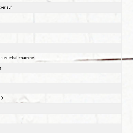
lber auf
murderhatemachine
g
19