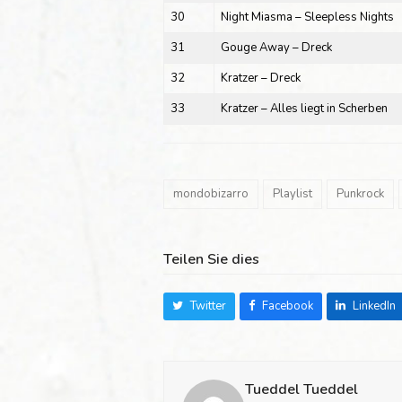
30
Night Miasma – Sleepless Nights
31
Gouge Away – Dreck
32
Kratzer – Dreck
33
Kratzer – Alles liegt in Scherben
mondobizarro
Playlist
Punkrock
Teilen Sie dies
Twitter
Facebook
LinkedIn
Tueddel Tueddel