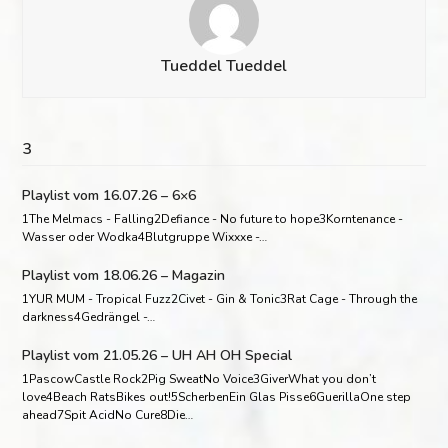
Tueddel Tueddel
3
Playlist vom 16.07.26 – 6×6
1The Melmacs - Falling2Defiance - No future to hope3Korntenance -
Wasser oder Wodka4Blutgruppe Wixxxe -…
Playlist vom 18.06.26 – Magazin
1YUR MUM - Tropical Fuzz2Civet - Gin & Tonic3Rat Cage - Through the
darkness4Gedrängel -…
Playlist vom 21.05.26 – UH AH OH Special
1PascowCastle Rock2Pig SweatNo Voice3GiverWhat you don’t
love4Beach RatsBikes out!5ScherbenEin Glas Pisse6GuerillaOne step
ahead7Spit AcidNo Cure8Die…