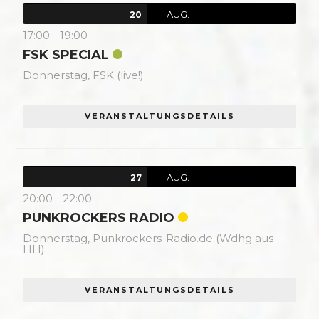
AUG.
20
17:00
-
19:00
FSK SPECIAL
Donnerstag,
FSK (live!)
VERANSTALTUNGSDETAILS
AUG.
27
20:00
-
22:00
PUNKROCKERS RADIO
Donnerstag,
Punkrockers-Radio.de (Wdhg aus
HH)
VERANSTALTUNGSDETAILS