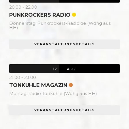
20:00
-
22:00
PUNKROCKERS RADIO
Donnerstag,
Punkrockers-Radio.de (Wdhg aus
HH)
VERANSTALTUNGSDETAILS
AUG.
17
21:00
-
23:00
TONKUHLE MAGAZIN
Montag,
Radio Tonkuhle (Wdhg aus HH)
VERANSTALTUNGSDETAILS