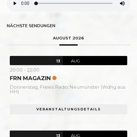
NÄCHSTE SENDUNGEN
AUGUST 2026
AUG.
13
20:00
-
22:00
FRN MAGAZIN
Donnerstag,
Freies Radio Neumünster (Wdhg aus
HH)
VERANSTALTUNGSDETAILS
AUG.
13