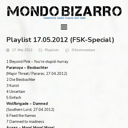
Playlist 17.05.2012 (FSK-Special)
17. Mai 2012
Playlists
0 Kommentare
1 Beyond Pink – You’re stupid-hurray
Paranoya – Beobachter
(Major Threat / Pararec, 27.04.2012)
2 Die Beobachter
3 Kunst
4 Uncertain
5 Einfach
Wolfbrigade – Damned
(Southern Lord, 27.04.2012)
6 Feed the flames
7 Damned to madness
Auxes – More! More! More!