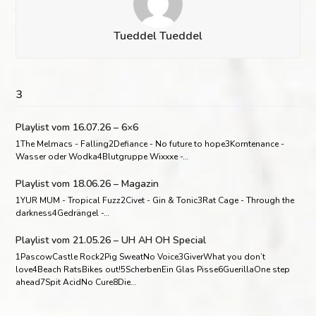
Tueddel Tueddel
3
Playlist vom 16.07.26 – 6×6
1The Melmacs - Falling2Defiance - No future to hope3Korntenance -
Wasser oder Wodka4Blutgruppe Wixxxe -…
Playlist vom 18.06.26 – Magazin
1YUR MUM - Tropical Fuzz2Civet - Gin & Tonic3Rat Cage - Through the
darkness4Gedrängel -…
Playlist vom 21.05.26 – UH AH OH Special
1PascowCastle Rock2Pig SweatNo Voice3GiverWhat you don’t
love4Beach RatsBikes out!5ScherbenEin Glas Pisse6GuerillaOne step
ahead7Spit AcidNo Cure8Die…