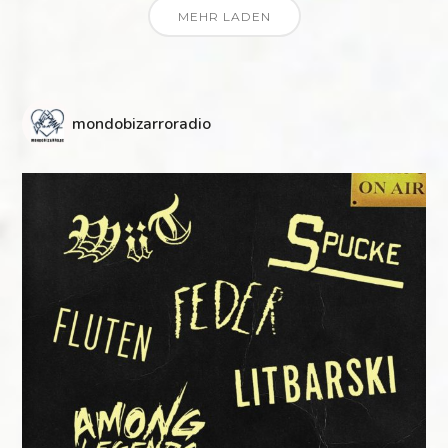
MEHR LADEN
mondobizarroradio