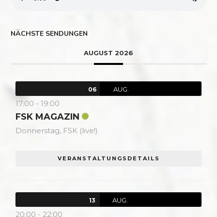
NÄCHSTE SENDUNGEN
AUGUST 2026
AUG.
06
17:00
-
19:00
FSK MAGAZIN
Donnerstag,
FSK (live!)
VERANSTALTUNGSDETAILS
AUG.
13
20:00
-
22:00