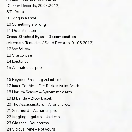
(Gunner Records, 20.04.2012)
8 Tit for tat
9 Living in a shoe
10 Something’s wrong
11 Does it matter
Cross Stitched Eyes – Decomposition
(Alternativ Tentacles / Skuld Records, 01.05.2012)
12 We follow
13 Vile corpse
14 Existence
15 Animated corpse
16 Beyond Pink – Jag vill inte dit
17 Inner Conflict – Der Rücken ist im Arsch
18 Harum-Scarum – Systematic death
19 El banda – Zloty krazek
20 The Assassinators – A for anarcka
21 Snigmord – Alt har en pris
22 Juggling Jugulars – Useless
23 Glasses – Your terms
24 Vicious Irene – Not yours