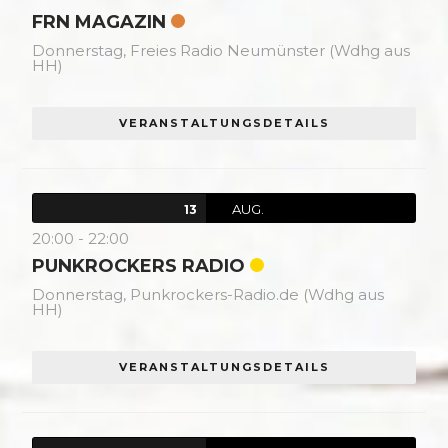
FRN MAGAZIN
Donnerstag,
Freies Radio Neumünster (Wdhg aus
HH)
VERANSTALTUNGSDETAILS
AUG.
13
20:00
-
22:00
PUNKROCKERS RADIO
Donnerstag,
Punkrockers-Radio.de (Wdhg aus
HH)
VERANSTALTUNGSDETAILS