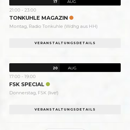
AUG.
17
21:00
-
23:00
TONKUHLE MAGAZIN
Montag,
Radio Tonkuhle (Wdhg aus HH)
VERANSTALTUNGSDETAILS
AUG.
20
17:00
-
19:00
FSK SPECIAL
Donnerstag,
FSK (live!)
VERANSTALTUNGSDETAILS