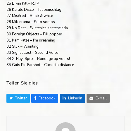
25 Bikini Kill – R.I.P.
26 Karate Disco – Taubenschlag
27 Misfired – Black & white
28 Milenrama – Solo somos
29 No Rest – Existenica sentenciada
30 Foreign Objects – Pill popper
31 Kamikatze – I’m dreaming
32 Slux – Wainting
33 Signal Lost – Second Voice
34 X-Ray-Spex – Bondage up yours!
35 Guts Pie Earshot – Close to distance
Teilen Sie dies
Twitter
Facebook
LinkedIn
E-Mail