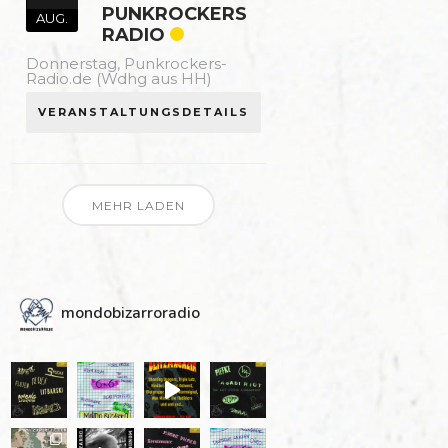
PUNKROCKERS
AUG.
RADIO
Donnerstag,
Punkrockers-
Radio.de (Wdhg aus HH)
VERANSTALTUNGSDETAILS
MEHR LADEN
mondobizarroradio