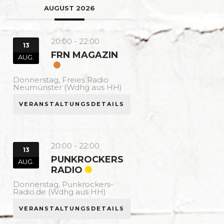
AUGUST 2026
20:00
-
22:00
13
FRN MAGAZIN
AUG.
Donnerstag,
Freies Radio
Neumünster (Wdhg aus HH)
VERANSTALTUNGSDETAILS
20:00
-
22:00
13
PUNKROCKERS
AUG.
RADIO
Donnerstag,
Punkrockers-
Radio.de (Wdhg aus HH)
VERANSTALTUNGSDETAILS