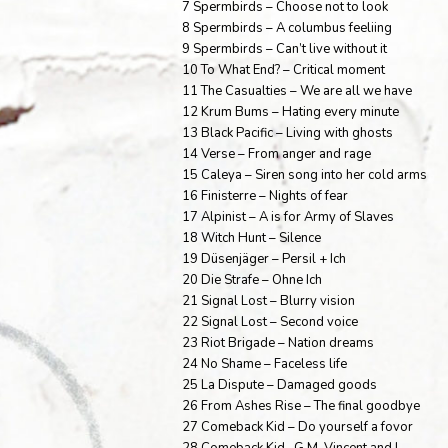
7 Spermbirds – Choose not to look
8 Spermbirds – A columbus feeliing
9 Spermbirds – Can’t live without it
10 To What End? – Critical moment
11 The Casualties – We are all we have
12 Krum Bums – Hating every minute
13 Black Pacific – Living with ghosts
14 Verse – From anger and rage
15 Caleya – Siren song into her cold arms
16 Finisterre – Nights of fear
17 Alpinist – A is for Army of Slaves
18 Witch Hunt – Silence
19 Düsenjäger – Persil + Ich
20 Die Strafe – Ohne Ich
21 Signal Lost – Blurry vision
22 Signal Lost – Second voice
23 Riot Brigade – Nation dreams
24 No Shame – Faceless life
25 La Dispute – Damaged goods
26 From Ashes Rise – The final goodbye
27 Comeback Kid – Do yourself a fovor
28 Comeback Kid -G.M. Vincent and I