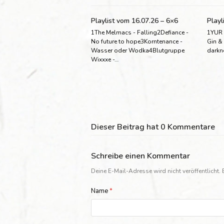
Playlist vom 16.07.26 – 6×6
Playl
1The Melmacs - Falling2Defiance -
1YUR 
No future to hope3Korntenance -
Gin &
Wasser oder Wodka4Blutgruppe
darkn
Wixxxe -…
Dieser Beitrag hat 0 Kommentare
Schreibe einen Kommentar
Deine E-Mail-Adresse wird nicht veröffentlicht.
Name
*