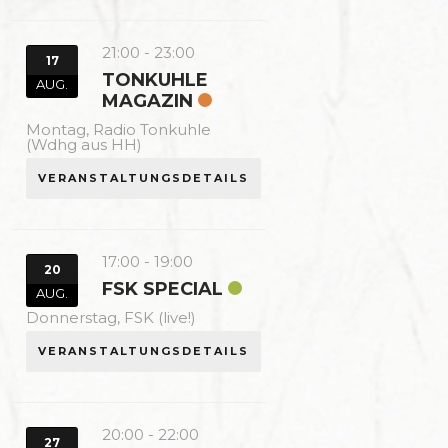
21:00
-
23:00
17
TONKUHLE
AUG.
MAGAZIN
Montag,
Radio Tonkuhle
(Wdhg aus HH)
VERANSTALTUNGSDETAILS
17:00
-
19:00
20
FSK SPECIAL
AUG.
Donnerstag,
FSK (live!)
VERANSTALTUNGSDETAILS
20:00
-
22:00
27