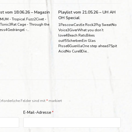
ist vom 18.06.26 – Magazin
Playlist vom 21.05.26 – UH AH
OH Special
MUM - Tropical Fuzz2Civet -
 Tonic3Rat Cage - Through the
1PascowCastle Rock2Pig SweatNo
ess4Gedrängel -…
Voice3GiverWhat you don’t
love4Beach RatsBikes
out!5ScherbenEin Glas
Pisse6GuerillaOne step ahead7Spit
AcidNo Cure8Die…
Erforderliche Felder sind mit
*
markiert
E-Mail-Adresse
*