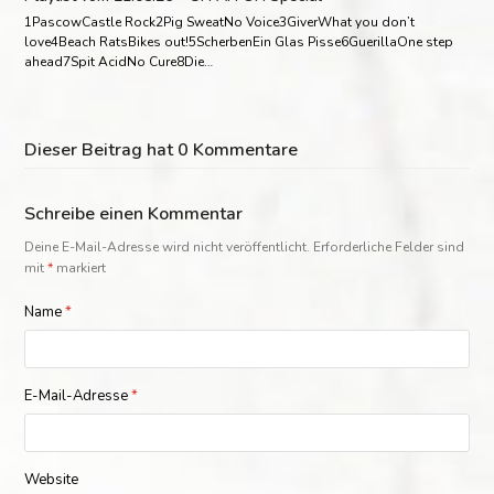
1PascowCastle Rock2Pig SweatNo Voice3GiverWhat you don’t
love4Beach RatsBikes out!5ScherbenEin Glas Pisse6GuerillaOne step
ahead7Spit AcidNo Cure8Die…
Dieser Beitrag hat 0 Kommentare
Schreibe einen Kommentar
Deine E-Mail-Adresse wird nicht veröffentlicht.
Erforderliche Felder sind
mit
*
markiert
Name
*
E-Mail-Adresse
*
Website