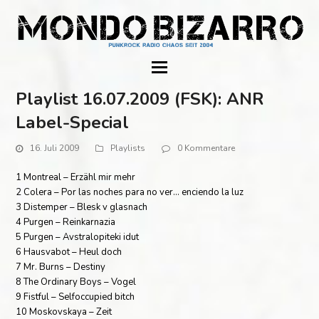
Playlist 16.07.2009 (FSK): ANR
Label-Special
16. Juli 2009
Playlists
0 Kommentare
1 Montreal – Erzähl mir mehr
2 Colera – Por las noches para no ver… enciendo la luz
3 Distemper – Blesk v glasnach
4 Purgen – Reinkarnazia
5 Purgen – Avstralopiteki idut
6 Hausvabot – Heul doch
7 Mr. Burns – Destiny
8 The Ordinary Boys – Vogel
9 Fistful – Selfoccupied bitch
10 Moskovskaya – Zeit