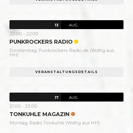
AUG.
13
20:00
-
22:00
PUNKROCKERS RADIO
Donnerstag,
Punkrockers-Radio.de (Wdhg aus
HH)
VERANSTALTUNGSDETAILS
AUG.
17
21:00
-
23:00
TONKUHLE MAGAZIN
Montag,
Radio Tonkuhle (Wdhg aus HH)