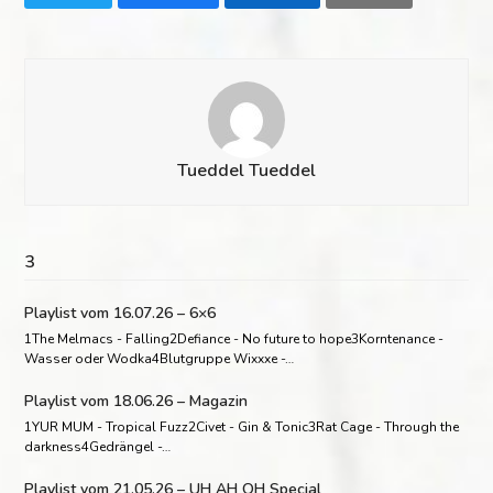
Tueddel Tueddel
3
Playlist vom 16.07.26 – 6×6
1The Melmacs - Falling2Defiance - No future to hope3Korntenance -
Wasser oder Wodka4Blutgruppe Wixxxe -…
Playlist vom 18.06.26 – Magazin
1YUR MUM - Tropical Fuzz2Civet - Gin & Tonic3Rat Cage - Through the
darkness4Gedrängel -…
Playlist vom 21.05.26 – UH AH OH Special