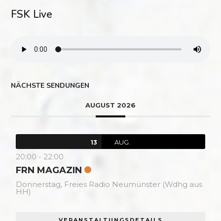
FSK Live
NÄCHSTE SENDUNGEN
AUGUST 2026
AUG.
13
20:00
-
22:00
FRN MAGAZIN
Donnerstag,
Freies Radio Neumünster (Wdhg aus
HH)
VERANSTALTUNGSDETAILS