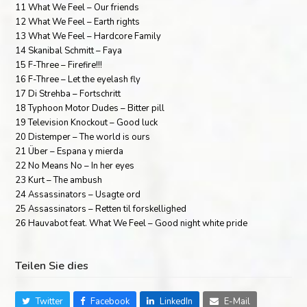
11 What We Feel – Our friends
12 What We Feel – Earth rights
13 What We Feel – Hardcore Family
14 Skanibal Schmitt – Faya
15 F-Three – Firefire!!!
16 F-Three – Let the eyelash fly
17 Di Strehba – Fortschritt
18 Typhoon Motor Dudes – Bitter pill
19 Television Knockout – Good luck
20 Distemper – The world is ours
21 Über – Espana y mierda
22 No Means No – In her eyes
23 Kurt – The ambush
24 Assassinators – Usagte ord
25 Assassinators – Retten til forskellighed
26 Hauvabot feat. What We Feel – Good night white pride
Teilen Sie dies
Twitter
Facebook
LinkedIn
E-Mail