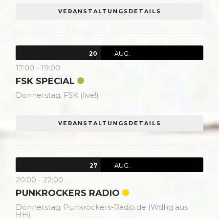
VERANSTALTUNGSDETAILS
AUG.
20
17:00
-
19:00
FSK SPECIAL
Donnerstag,
FSK (live!)
VERANSTALTUNGSDETAILS
AUG.
27
20:00
-
22:00
PUNKROCKERS RADIO
Donnerstag,
Punkrockers-Radio.de (Wdhg aus
HH)