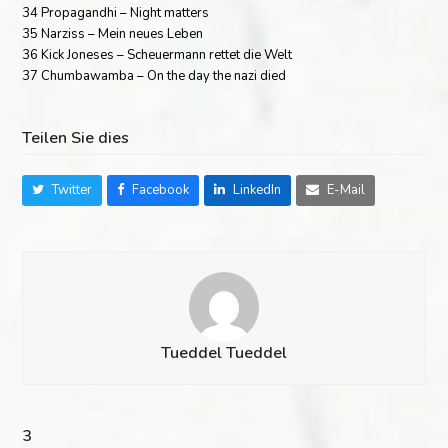
34 Propagandhi – Night matters
35 Narziss – Mein neues Leben
36 Kick Joneses – Scheuermann rettet die Welt
37 Chumbawamba – On the day the nazi died
Teilen Sie dies
Twitter
Facebook
LinkedIn
E-Mail
Tueddel Tueddel
3