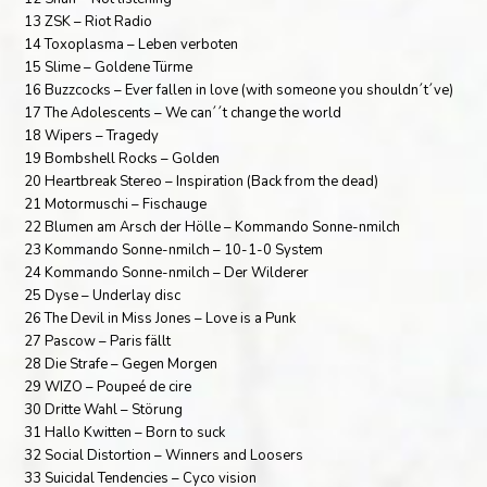
13 ZSK – Riot Radio
14 Toxoplasma – Leben verboten
15 Slime – Goldene Türme
16 Buzzcocks – Ever fallen in love (with someone you shouldn´t´ve)
17 The Adolescents – We can´´t change the world
18 Wipers – Tragedy
19 Bombshell Rocks – Golden
20 Heartbreak Stereo – Inspiration (Back from the dead)
21 Motormuschi – Fischauge
22 Blumen am Arsch der Hölle – Kommando Sonne-nmilch
23 Kommando Sonne-nmilch – 10-1-0 System
24 Kommando Sonne-nmilch – Der Wilderer
25 Dyse – Underlay disc
26 The Devil in Miss Jones – Love is a Punk
27 Pascow – Paris fällt
28 Die Strafe – Gegen Morgen
29 WIZO – Poupeé de cire
30 Dritte Wahl – Störung
31 Hallo Kwitten – Born to suck
32 Social Distortion – Winners and Loosers
33 Suicidal Tendencies – Cyco vision