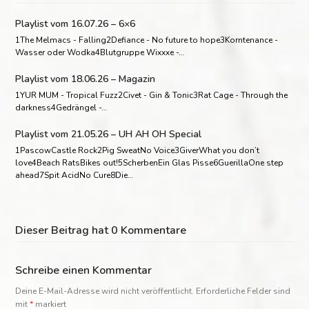
Playlist vom 16.07.26 – 6×6
1The Melmacs - Falling2Defiance - No future to hope3Korntenance -
Wasser oder Wodka4Blutgruppe Wixxxe -…
Playlist vom 18.06.26 – Magazin
1YUR MUM - Tropical Fuzz2Civet - Gin & Tonic3Rat Cage - Through the
darkness4Gedrängel -…
Playlist vom 21.05.26 – UH AH OH Special
1PascowCastle Rock2Pig SweatNo Voice3GiverWhat you don’t
love4Beach RatsBikes out!5ScherbenEin Glas Pisse6GuerillaOne step
ahead7Spit AcidNo Cure8Die…
Dieser Beitrag hat 0 Kommentare
Schreibe einen Kommentar
Deine E-Mail-Adresse wird nicht veröffentlicht.
Erforderliche Felder sind
mit
*
markiert