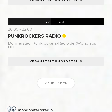
VERANSTALTUNGSDETAILS
AUG.
27
20:00
-
22:00
PUNKROCKERS RADIO
Donnerstag,
Punkrockers-Radio.de (Wdhg aus
HH)
VERANSTALTUNGSDETAILS
MEHR LADEN
mondobizarroradio