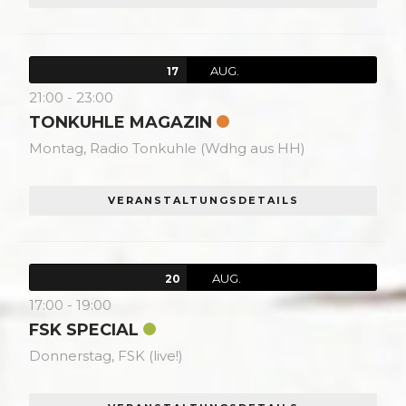
AUG.
17
21:00
-
23:00
TONKUHLE MAGAZIN
Montag,
Radio Tonkuhle (Wdhg aus HH)
VERANSTALTUNGSDETAILS
AUG.
20
17:00
-
19:00
FSK SPECIAL
Donnerstag,
FSK (live!)