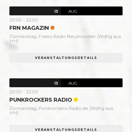
AUG.
13
20:00
-
22:00
FRN MAGAZIN
Donnerstag,
Freies Radio Neumünster (Wdhg aus
HH)
VERANSTALTUNGSDETAILS
AUG.
13
20:00
-
22:00
PUNKROCKERS RADIO
Donnerstag,
Punkrockers-Radio.de (Wdhg aus
HH)
VERANSTALTUNGSDETAILS