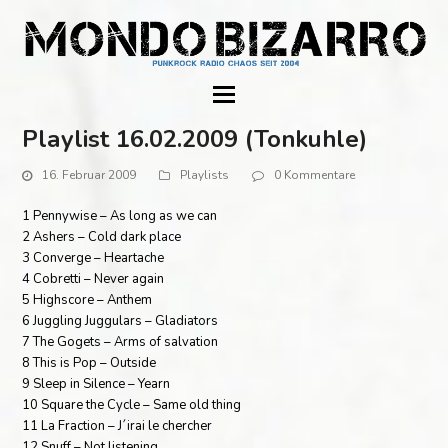
Playlist 16.02.2009 (Tonkuhle)
16. Februar 2009
Playlists
0 Kommentare
1 Pennywise – As long as we can
2 Ashers – Cold dark place
3 Converge – Heartache
4 Cobretti – Never again
5 Highscore – Anthem
6 Juggling Juggulars – Gladiators
7 The Gogets – Arms of salvation
8 This is Pop – Outside
9 Sleep in Silence – Yearn
10 Square the Cycle – Same old thing
11 La Fraction – J´irai le chercher
12 Snuff – Not listening