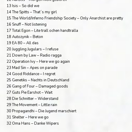
13 Isis – So did we
14 The Spitts – That´s my girl
15 The World/Inferno Friendship Society – Only Anarchist are pretty
16 Snuff – Not listening
17 Total Egon – Lite trall ochen handtralla
18 Autozynik – Beton
19 EA 80 – All das
20 Juggling Jugulars – I refuse
21 Down by Law – Radio ragga
22 Operation Ivy – Here we go again
23 Mad Sin – Apes on parade
24 Good Riddance – I regret
25 Genetiks – Nachts in Deutschland
26 Gang of Four – Damaged goods
27 Guts Pie Earshot – Wait
28 Die Schnitter – Widerstand
29 The Movement – Little rain
30 Propagandhi – Die Jugend marschiert
31 Shelter – Here we go
32 Oma Hans – Danke Wipers