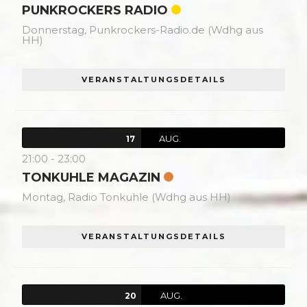
PUNKROCKERS RADIO
Donnerstag,
Punkrockers-Radio.de (Wdhg aus
HH)
VERANSTALTUNGSDETAILS
AUG.
17
21:00
-
23:00
TONKUHLE MAGAZIN
Montag,
Radio Tonkuhle (Wdhg aus HH)
VERANSTALTUNGSDETAILS
AUG.
20