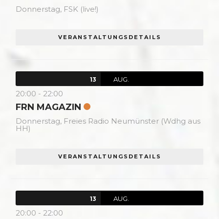
Donnerstag,
FSK (live!)
VERANSTALTUNGSDETAILS
AUG.
13
20:00
-
22:00
FRN MAGAZIN
Donnerstag,
Freies Radio Neumünster (Wdhg aus
HH)
VERANSTALTUNGSDETAILS
AUG.
13
20:00
-
22:00