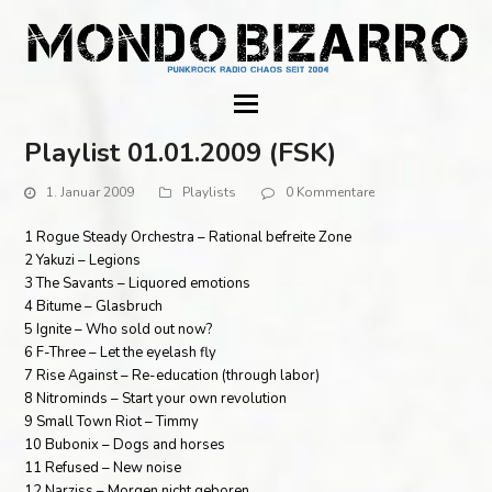
Playlist 01.01.2009 (FSK)
1. Januar 2009
Playlists
0 Kommentare
1 Rogue Steady Orchestra – Rational befreite Zone
2 Yakuzi – Legions
3 The Savants – Liquored emotions
4 Bitume – Glasbruch
5 Ignite – Who sold out now?
6 F-Three – Let the eyelash fly
7 Rise Against – Re-education (through labor)
8 Nitrominds – Start your own revolution
9 Small Town Riot – Timmy
10 Bubonix – Dogs and horses
11 Refused – New noise
12 Narziss – Morgen nicht geboren