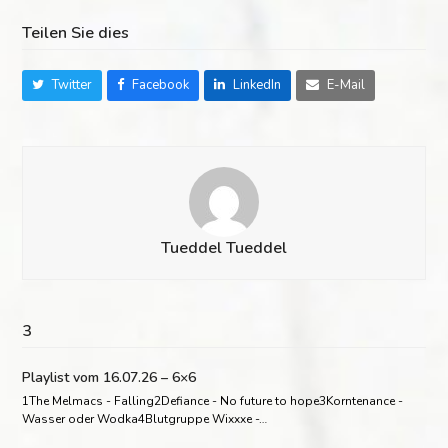
Teilen Sie dies
Twitter
Facebook
LinkedIn
E-Mail
Tueddel Tueddel
3
Playlist vom 16.07.26 – 6×6
1The Melmacs - Falling2Defiance - No future to hope3Korntenance -
Wasser oder Wodka4Blutgruppe Wixxxe -…