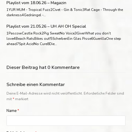
Playlist vom 18.06.26 – Magazin
1YUR MUM - Tropical Fuzz2Civet - Gin & Tonic3Rat Cage - Through the
darkness4Gedrängel -…
Playlist vom 21.05.26 – UH AH OH Special
1PascowCastle Rock2Pig SweatNo Voice3GiverWhat you don’t
love4Beach RatsBikes out!5ScherbenEin Glas Pisse6GuerillaOne step
ahead7Spit AcidNo Cure8Die…
Dieser Beitrag hat 0 Kommentare
Schreibe einen Kommentar
Deine E-Mail-Adresse wird nicht veröffentlicht.
Erforderliche Felder sind
mit
*
markiert
Name
*