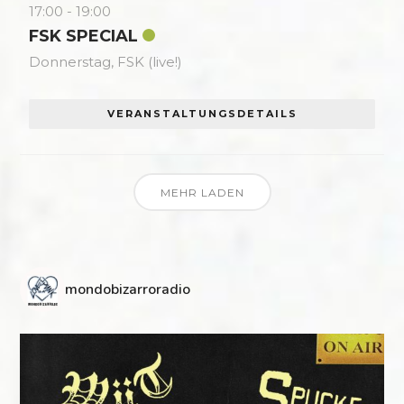
17:00
-
19:00
FSK SPECIAL
Donnerstag,
FSK (live!)
VERANSTALTUNGSDETAILS
MEHR LADEN
mondobizarroradio