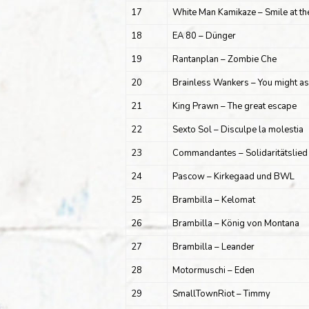
17
White Man Kamikaze – Smile at t
18
EA 80 – Dünger
19
Rantanplan – Zombie Che
20
Brainless Wankers – You might as w
21
King Prawn – The great escape
22
Sexto Sol – Disculpe la molestia
23
Commandantes – Solidaritätslied
24
Pascow – Kirkegaad und BWL
25
Brambilla – Kelomat
26
Brambilla – König von Montana
27
Brambilla – Leander
28
Motormuschi – Eden
29
SmallTownRiot – Timmy