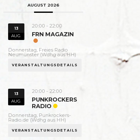
AUGUST 2026
20:00
-
22:00
13
FRN MAGAZIN
AUG.
Donnerstag,
Freies Radio
Neumünster (Wdhg aus HH)
VERANSTALTUNGSDETAILS
20:00
-
22:00
13
PUNKROCKERS
AUG.
RADIO
Donnerstag,
Punkrockers-
Radio.de (Wdhg aus HH)
VERANSTALTUNGSDETAILS