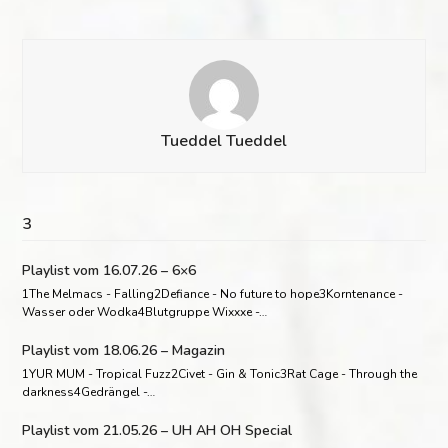
Tueddel Tueddel
3
Playlist vom 16.07.26 – 6×6
1The Melmacs - Falling2Defiance - No future to hope3Korntenance -
Wasser oder Wodka4Blutgruppe Wixxxe -…
Playlist vom 18.06.26 – Magazin
1YUR MUM - Tropical Fuzz2Civet - Gin & Tonic3Rat Cage - Through the
darkness4Gedrängel -…
Playlist vom 21.05.26 – UH AH OH Special