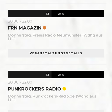
AUG.
13
20:00
-
22:00
FRN MAGAZIN
Donnerstag,
Freies Radio Neumünster (Wdhg aus
HH)
VERANSTALTUNGSDETAILS
AUG.
13
20:00
-
22:00
PUNKROCKERS RADIO
Donnerstag,
Punkrockers-Radio.de (Wdhg aus
HH)