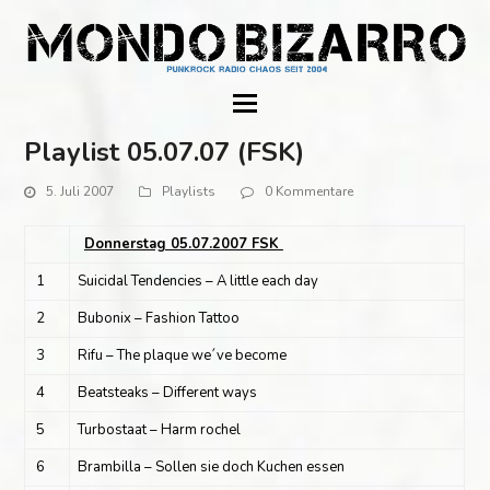
Playlist 05.07.07 (FSK)
5. Juli 2007
Playlists
0 Kommentare
Donnerstag 05.07.2007 FSK
1
Suicidal Tendencies – A little each day
2
Bubonix – Fashion Tattoo
3
Rifu – The plaque we´ve become
4
Beatsteaks – Different ways
5
Turbostaat – Harm rochel
6
Brambilla – Sollen sie doch Kuchen essen