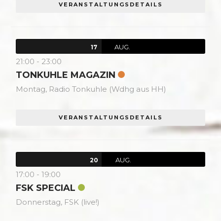
VERANSTALTUNGSDETAILS
AUG.
17
21:00
-
23:00
TONKUHLE MAGAZIN
Montag,
Radio Tonkuhle (Wdhg aus HH)
VERANSTALTUNGSDETAILS
AUG.
20
17:00
-
19:00
FSK SPECIAL
Donnerstag,
FSK (live!)