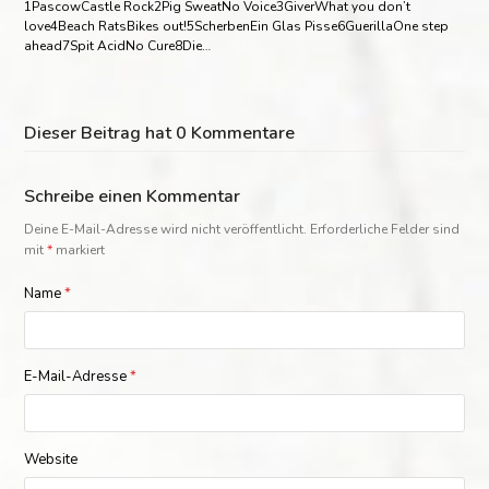
1PascowCastle Rock2Pig SweatNo Voice3GiverWhat you don’t
love4Beach RatsBikes out!5ScherbenEin Glas Pisse6GuerillaOne step
ahead7Spit AcidNo Cure8Die…
Dieser Beitrag hat 0 Kommentare
Schreibe einen Kommentar
Deine E-Mail-Adresse wird nicht veröffentlicht.
Erforderliche Felder sind
mit
*
markiert
Name
*
E-Mail-Adresse
*
Website