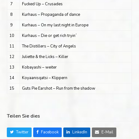
7
Fucked Up – Crusades
8
Kurhaus – Propaganda of dance
9
Kurhaus – On my last night in Europe
10
Kurhaus – Die or get rich tryin´
11
The Distillers – City of Angels
12
Juliette & the Licks – Killer
13
Kobayashi – weiter
14
Koyaanisqatsi – Klippern
15
Guts Pie Earshot – Run from the shadow
Teilen Sie dies
Twitter
Facebook
LinkedIn
E-Mail