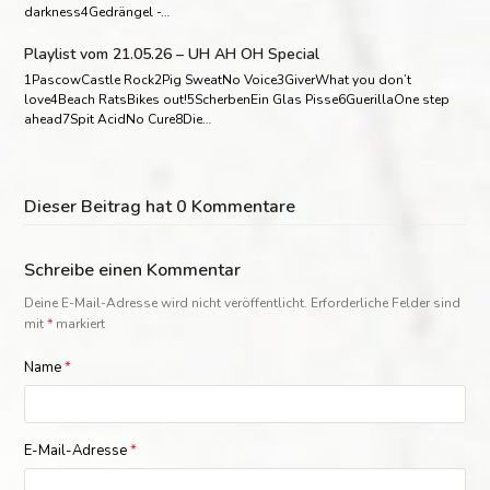
darkness4Gedrängel -…
Playlist vom 21.05.26 – UH AH OH Special
1PascowCastle Rock2Pig SweatNo Voice3GiverWhat you don’t
love4Beach RatsBikes out!5ScherbenEin Glas Pisse6GuerillaOne step
ahead7Spit AcidNo Cure8Die…
Dieser Beitrag hat 0 Kommentare
Schreibe einen Kommentar
Deine E-Mail-Adresse wird nicht veröffentlicht.
Erforderliche Felder sind
mit
*
markiert
Name
*
E-Mail-Adresse
*