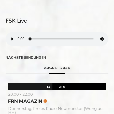
FSK Live
NÄCHSTE SENDUNGEN
AUGUST 2026
AUG.
13
20:00
-
22:00
FRN MAGAZIN
Donnerstag,
Freies Radio Neumünster (Wdhg aus
HH)