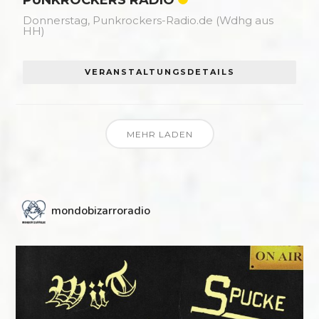
Donnerstag,
Punkrockers-Radio.de (Wdhg aus
HH)
VERANSTALTUNGSDETAILS
MEHR LADEN
mondobizarroradio