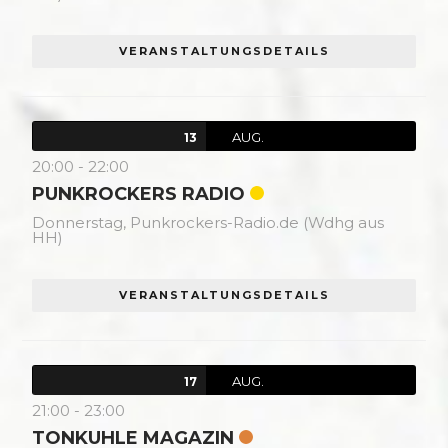
VERANSTALTUNGSDETAILS
AUG.
13
20:00
-
22:00
PUNKROCKERS RADIO
Donnerstag,
Punkrockers-Radio.de (Wdhg aus
HH)
VERANSTALTUNGSDETAILS
AUG.
17
21:00
-
23:00
TONKUHLE MAGAZIN