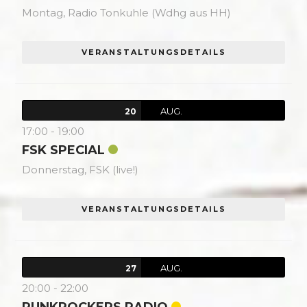
Montag,
Radio Tonkuhle (Wdhg aus HH)
VERANSTALTUNGSDETAILS
AUG.
20
17:00
-
19:00
FSK SPECIAL
Donnerstag,
FSK (live!)
VERANSTALTUNGSDETAILS
AUG.
27
20:00
-
22:00
PUNKROCKERS RADIO