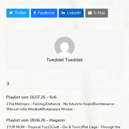
Twitter
Facebook
LinkedIn
E-Mail
Tueddel Tueddel
3
Playlist vom 16.07.26 – 6×6
1The Melmacs - Falling2Defiance - No future to hope3Korntenance -
Wasser oder Wodka4Blutgruppe Wixxxe -…
Playlist vom 18.06.26 – Magazin
1YUR MUM - Tropical Fuzz2Civet - Gin & Tonic3Rat Cage - Through the