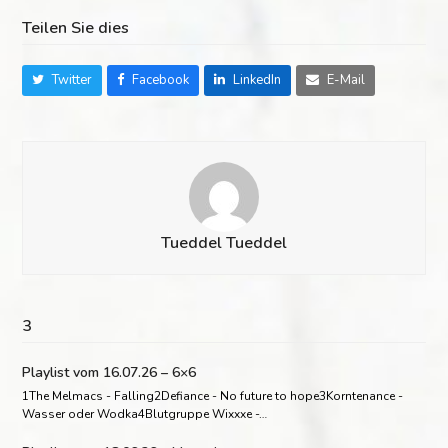
Teilen Sie dies
Twitter
Facebook
LinkedIn
E-Mail
Tueddel Tueddel
3
Playlist vom 16.07.26 – 6×6
1The Melmacs - Falling2Defiance - No future to hope3Korntenance -
Wasser oder Wodka4Blutgruppe Wixxxe -…