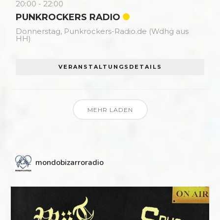
20:00
-
22:00
PUNKROCKERS RADIO
Donnerstag,
Punkrockers-Radio.de (Wdhg aus
HH)
VERANSTALTUNGSDETAILS
MEHR LADEN
mondobizarroradio