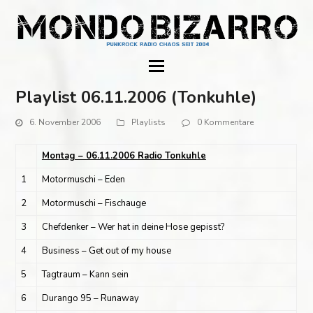
Playlist 06.11.2006 (Tonkuhle)
6. November 2006
Playlists
0 Kommentare
Montag – 06.11.2006 Radio Tonkuhle
1
Motormuschi – Eden
2
Motormuschi – Fischauge
3
Chefdenker – Wer hat in deine Hose gepisst?
4
Business – Get out of my house
5
Tagtraum – Kann sein
6
Durango 95 – Runaway