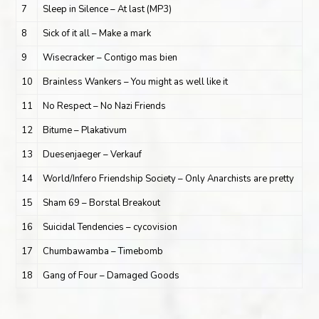
7
Sleep in Silence – At last (MP3)
8
Sick of it all – Make a mark
9
Wisecracker – Contigo mas bien
10
Brainless Wankers – You might as well like it
11
No Respect – No Nazi Friends
12
Bitume – Plakativum
13
Duesenjaeger – Verkauf
14
World/Infero Friendship Society – Only Anarchists are pretty
15
Sham 69 – Borstal Breakout
16
Suicidal Tendencies – cycovision
17
Chumbawamba – Timebomb
18
Gang of Four – Damaged Goods