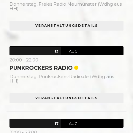
Donnerstag,
Freies Radio Neumünster (Wdhg aus
HH)
VERANSTALTUNGSDETAILS
AUG.
13
20:00
-
22:00
PUNKROCKERS RADIO
Donnerstag,
Punkrockers-Radio.de (Wdhg aus
HH)
VERANSTALTUNGSDETAILS
AUG.
17
21:00
-
23:00