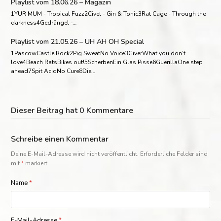
Playlist vom 18.06.26 – Magazin
1YUR MUM - Tropical Fuzz2Civet - Gin & Tonic3Rat Cage - Through the
darkness4Gedrängel -…
Playlist vom 21.05.26 – UH AH OH Special
1PascowCastle Rock2Pig SweatNo Voice3GiverWhat you don’t
love4Beach RatsBikes out!5ScherbenEin Glas Pisse6GuerillaOne step
ahead7Spit AcidNo Cure8Die…
Dieser Beitrag hat 0 Kommentare
Schreibe einen Kommentar
Deine E-Mail-Adresse wird nicht veröffentlicht.
Erforderliche Felder sind
mit
*
markiert
Name
*
E-Mail-Adresse
*