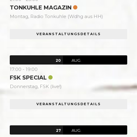
TONKUHLE MAGAZIN
Montag,
Radio Tonkuhle (Wdhg aus HH)
VERANSTALTUNGSDETAILS
AUG.
20
17:00
-
19:00
FSK SPECIAL
Donnerstag,
FSK (live!)
VERANSTALTUNGSDETAILS
AUG.
27