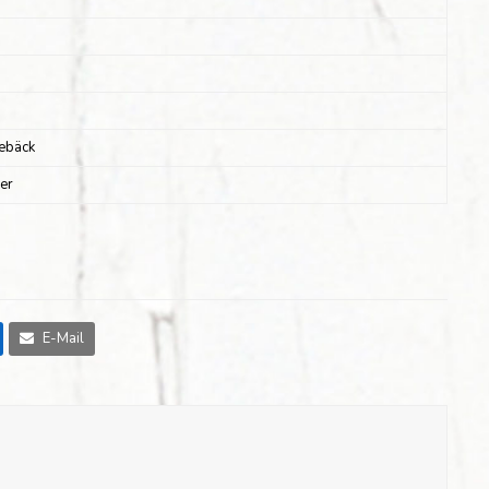
ebäck
ler
E-Mail