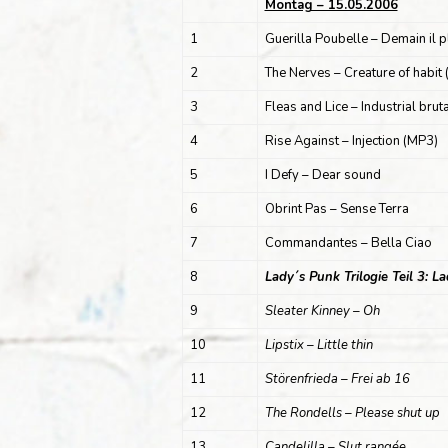
Montag – 15.05.2006
1
Guerilla Poubelle – Demain il p
2
The Nerves – Creature of habit 
3
Fleas and Lice – Industrial bruta
4
Rise Against – Injection (MP3)
5
I Defy – Dear sound
6
Obrint Pas – Sense Terra
7
Commandantes – Bella Ciao
8
Lady´s Punk Trilogie Teil 3: L
9
Sleater Kinney – Oh
10
Lipstix – Little thin
11
Störenfrieda – Frei ab 16
12
The Rondells – Please shut up
13
Candelilla – Slut rangée