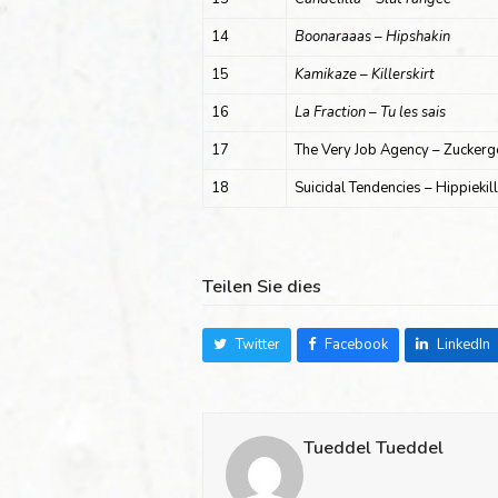
14
Boonaraaas – Hipshakin
15
Kamikaze – Killerskirt
16
La Fraction – Tu les sais
17
The Very Job Agency – Zuckerg
18
Suicidal Tendencies – Hippiekil
Teilen Sie dies
Twitter
Facebook
LinkedIn
Tueddel Tueddel