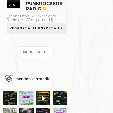
PUNKROCKERS
AUG.
RADIO
Donnerstag,
Punkrockers-
Radio.de (Wdhg aus HH)
VERANSTALTUNGSDETAILS
MEHR LADEN
mondobizarroradio