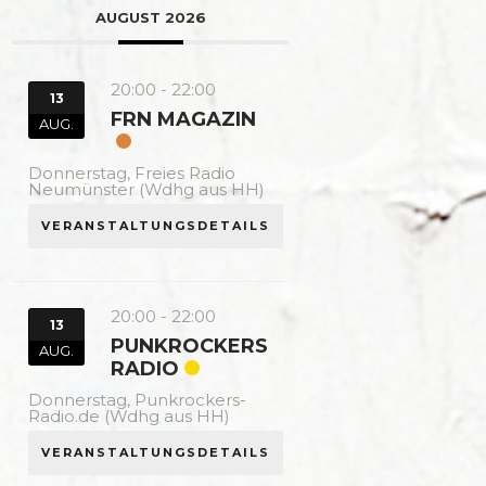
AUGUST 2026
20:00
-
22:00
13
FRN MAGAZIN
AUG.
Donnerstag,
Freies Radio
Neumünster (Wdhg aus HH)
VERANSTALTUNGSDETAILS
20:00
-
22:00
13
PUNKROCKERS
AUG.
RADIO
Donnerstag,
Punkrockers-
Radio.de (Wdhg aus HH)
VERANSTALTUNGSDETAILS