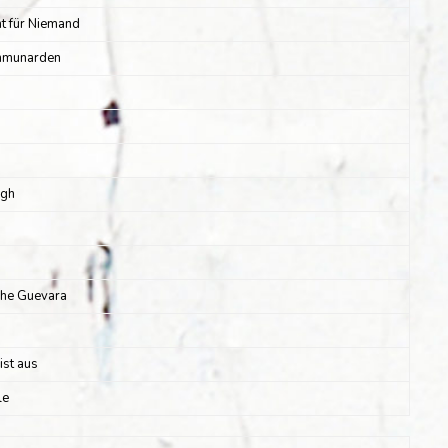
ht für Niemand
ommunarden
ugh
he Guevara
ist aus
le