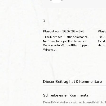
3
Playlist vom 16.07.26 – 6×6
Playl
1The Melmacs - Falling2Defiance -
1YUR 
No future to hope3Korntenance -
Gin &
Wasser oder Wodka4Blutgruppe
darkn
Wixxxe -…
Dieser Beitrag hat 0 Kommentare
Schreibe einen Kommentar
Deine E-Mail-Adresse wird nicht veröffentlicht.