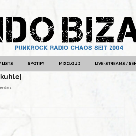
YLISTS
SPOTIFY
MIXCLOUD
LIVE-STREAMS / SE
nkuhle)
entare
d