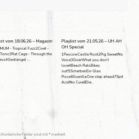
ist vom 18.06.26 – Magazin
Playlist vom 21.05.26 – UH AH
OH Special
MUM - Tropical Fuzz2Civet -
 Tonic3Rat Cage - Through the
1PascowCastle Rock2Pig SweatNo
ess4Gedrängel -…
Voice3GiverWhat you don’t
love4Beach RatsBikes
out!5ScherbenEin Glas
Pisse6GuerillaOne step ahead7Spit
AcidNo Cure8Die…
Erforderliche Felder sind mit
*
markiert