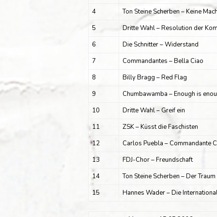
4
Ton Steine Scherben – Keine Mac
5
Dritte Wahl – Resolution der K
6
Die Schnitter – Widerstand
7
Commandantes – Bella Ciao
8
Billy Bragg – Red Flag
9
Chumbawamba – Enough is eno
10
Dritte Wahl – Greif ein
11
ZSK – Küsst die Faschisten
12
Carlos Puebla – Commandante C
13
FDJ-Chor – Freundschaft
14
Ton Steine Scherben – Der Traum 
15
Hannes Wader – Die Internationa