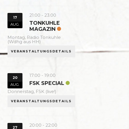
21:00
-
23:00
17
TONKUHLE
AUG.
MAGAZIN
Montag,
Radio Tonkuhle
(Wdhg aus HH)
VERANSTALTUNGSDETAILS
17:00
-
19:00
20
FSK SPECIAL
AUG.
Donnerstag,
FSK (live!)
VERANSTALTUNGSDETAILS
20:00
-
22:00
27