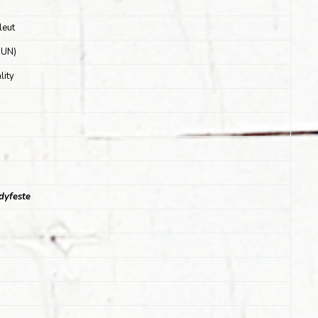
leut
(UN)
lity
adyfeste