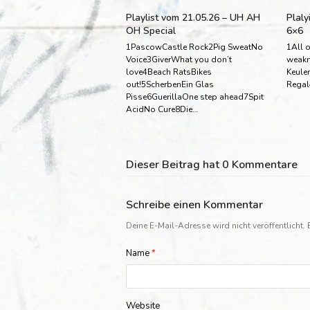
Playlist vom 21.05.26 – UH AH
Plaly
OH Special
6×6
1PascowCastle Rock2Pig SweatNo
1All o
Voice3GiverWhat you don’t
weakn
love4Beach RatsBikes
Keule
out!5ScherbenEin Glas
Regal
Pisse6GuerillaOne step ahead7Spit
AcidNo Cure8Die…
Dieser Beitrag hat 0 Kommentare
Schreibe einen Kommentar
Deine E-Mail-Adresse wird nicht veröffentlicht.
Name
*
Website