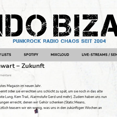
YLISTS
SPOTIFY
MIXCLOUD
LIVE-STREAMS / SE
wart – Zukunft
mentare
tes Magazin im neuen Jahr.
nnt oder sie erreichten uns schlicht zu spät, um sie noch in das alte
White Lung, Kem Trail, Alarmstufe Gerd und mehr). Zudem haben uns nun
ungen erreicht, denen wir Gehör schenken (Static Means,
tlich teasern wir ein wenig, was uns in den zukünftigen Wochen an