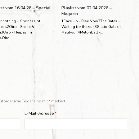
ist vom 16.04.26 – Special
Playlist vom 02.04.2026 –
Magazin
r nothing - Kindness of
1Face Up - Rise Now2The Bates -
ess2Oiro - Steine &
Waiting for the sun3Giulio Galaxis -
n3Oiro - Herpes im
Maulwurf4Melonball -…
4Oiro…
Erforderliche Felder sind mit
*
markiert
E-Mail-Adresse
*