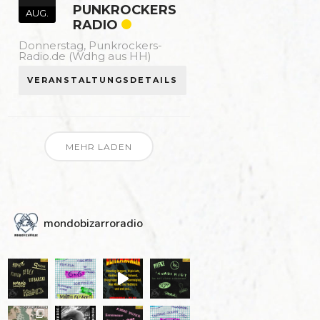
PUNKROCKERS
AUG.
RADIO
Donnerstag,
Punkrockers-
Radio.de (Wdhg aus HH)
VERANSTALTUNGSDETAILS
MEHR LADEN
mondobizarroradio