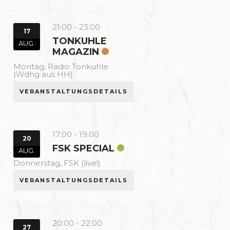
21:00
-
23:00
17
TONKUHLE
AUG.
MAGAZIN
Montag,
Radio Tonkuhle
(Wdhg aus HH)
VERANSTALTUNGSDETAILS
17:00
-
19:00
20
FSK SPECIAL
AUG.
Donnerstag,
FSK (live!)
VERANSTALTUNGSDETAILS
20:00
-
22:00
27