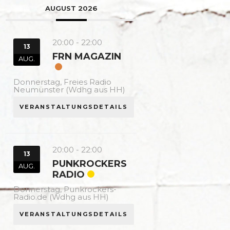
AUGUST 2026
20:00
-
22:00
13
FRN MAGAZIN
AUG.
Donnerstag,
Freies Radio
Neumünster (Wdhg aus HH)
VERANSTALTUNGSDETAILS
20:00
-
22:00
13
PUNKROCKERS
AUG.
RADIO
Donnerstag,
Punkrockers-
Radio.de (Wdhg aus HH)
VERANSTALTUNGSDETAILS