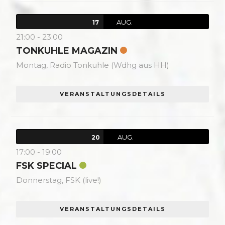
AUG.
17
21:00
-
23:00
TONKUHLE MAGAZIN
Montag,
Radio Tonkuhle (Wdhg aus HH)
VERANSTALTUNGSDETAILS
AUG.
20
17:00
-
19:00
FSK SPECIAL
Donnerstag,
FSK (live!)
VERANSTALTUNGSDETAILS