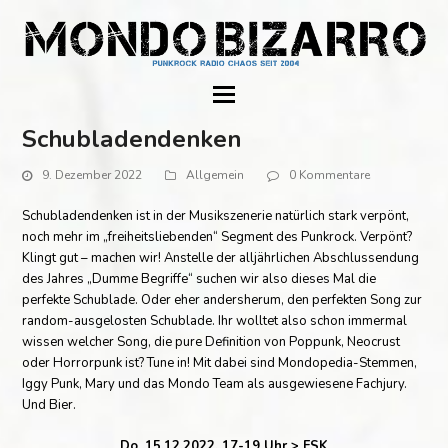
Schubladendenken
9. Dezember 2022
Allgemein
0 Kommentare
Schubladendenken ist in der Musikszenerie natürlich stark verpönt,
noch mehr im „freiheitsliebenden“ Segment des Punkrock. Verpönt?
Klingt gut – machen wir! Anstelle der alljährlichen Abschlussendung
des Jahres „Dumme Begriffe“ suchen wir also dieses Mal die
perfekte Schublade. Oder eher andersherum, den perfekten Song zur
random-ausgelosten Schublade. Ihr wolltet also schon immermal
wissen welcher Song, die pure Definition von Poppunk, Neocrust
oder Horrorpunk ist? Tune in! Mit dabei sind Mondopedia-Stemmen,
Iggy Punk, Mary und das Mondo Team als ausgewiesene Fachjury.
Und Bier.
Do, 15.12.2022, 17-19 Uhr > FSK