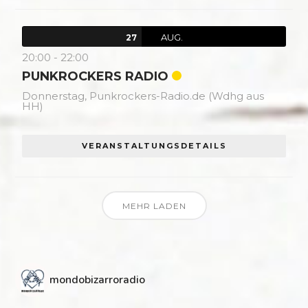
AUG.
27
20:00
-
22:00
PUNKROCKERS RADIO
Donnerstag,
Punkrockers-Radio.de (Wdhg aus
HH)
VERANSTALTUNGSDETAILS
MEHR LADEN
mondobizarroradio