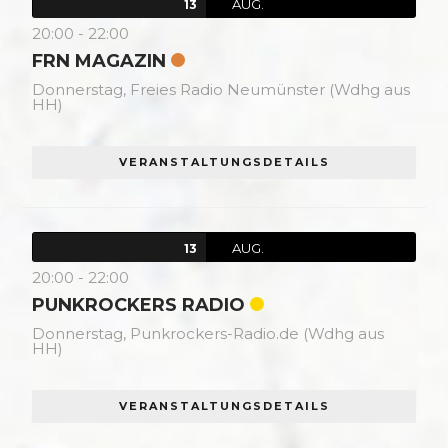
AUG.
13
20:00
-
22:00
FRN MAGAZIN
Donnerstag,
Freies Radio Neumünster (Wdhg aus
HH)
VERANSTALTUNGSDETAILS
AUG.
13
20:00
-
22:00
PUNKROCKERS RADIO
Donnerstag,
Punkrockers-Radio.de (Wdhg aus
HH)
VERANSTALTUNGSDETAILS