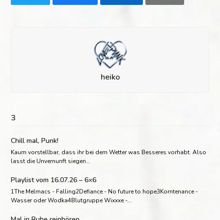
heiko
3
Chill mal, Punk!
Kaum vorstellbar, dass ihr bei dem Wetter was Besseres vorhabt. Also
lasst die Unvernunft siegen…
Playlist vom 16.07.26 – 6×6
1The Melmacs - Falling2Defiance - No future to hope3Korntenance -
Wasser oder Wodka4Blutgruppe Wixxxe -…
Mal in Ruhe reinhören..