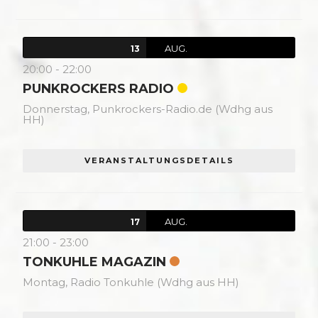
AUG.
13
20:00
-
22:00
PUNKROCKERS RADIO
Donnerstag,
Punkrockers-Radio.de (Wdhg aus
HH)
VERANSTALTUNGSDETAILS
AUG.
17
21:00
-
23:00
TONKUHLE MAGAZIN
Montag,
Radio Tonkuhle (Wdhg aus HH)