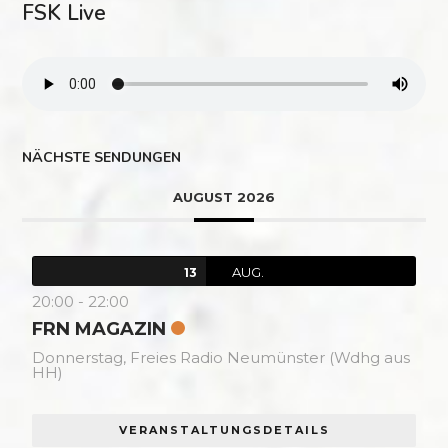
FSK Live
NÄCHSTE SENDUNGEN
AUGUST 2026
AUG.
13
20:00
-
22:00
FRN MAGAZIN
Donnerstag,
Freies Radio Neumünster (Wdhg aus
HH)
VERANSTALTUNGSDETAILS