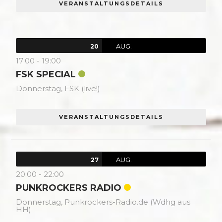
VERANSTALTUNGSDETAILS
AUG.
20
17:00
-
19:00
FSK SPECIAL
Donnerstag,
FSK (live!)
VERANSTALTUNGSDETAILS
AUG.
27
20:00
-
22:00
PUNKROCKERS RADIO
Donnerstag,
Punkrockers-Radio.de (Wdhg aus
HH)