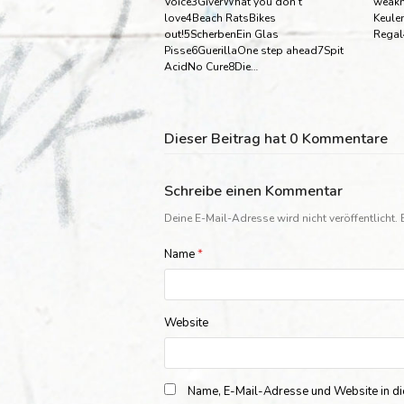
Voice3GiverWhat you don’t
weakn
love4Beach RatsBikes
Keule
out!5ScherbenEin Glas
Regal
Pisse6GuerillaOne step ahead7Spit
AcidNo Cure8Die…
Dieser Beitrag hat 0 Kommentare
Schreibe einen Kommentar
Deine E-Mail-Adresse wird nicht veröffentlicht.
Name
*
Website
Name, E-Mail-Adresse und Website in d