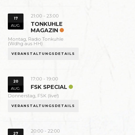
21:00
-
23:00
17
TONKUHLE
AUG.
MAGAZIN
Montag,
Radio Tonkuhle
(Wdhg aus HH)
VERANSTALTUNGSDETAILS
17:00
-
19:00
20
FSK SPECIAL
AUG.
Donnerstag,
FSK (live!)
VERANSTALTUNGSDETAILS
20:00
-
22:00
27