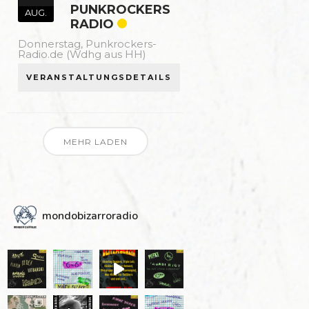
PUNKROCKERS
AUG.
RADIO
Donnerstag,
Punkrockers-
Radio.de (Wdhg aus HH)
VERANSTALTUNGSDETAILS
MEHR LADEN
mondobizarroradio