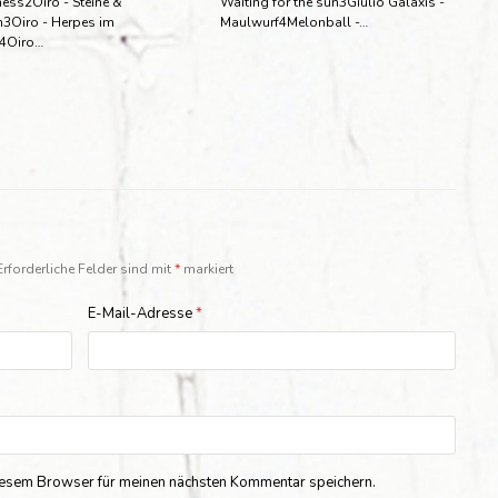
ess2Oiro - Steine &
Waiting for the sun3Giulio Galaxis -
n3Oiro - Herpes im
Maulwurf4Melonball -…
4Oiro…
Erforderliche Felder sind mit
*
markiert
E-Mail-Adresse
*
iesem Browser für meinen nächsten Kommentar speichern.