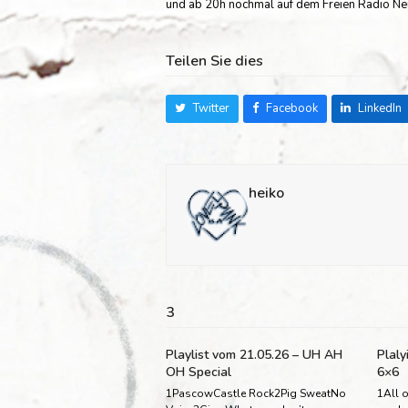
und ab 20h nochmal auf dem Freien Radio N
Teilen Sie dies
Twitter
Facebook
LinkedIn
heiko
3
Playlist vom 21.05.26 – UH AH
Plaly
OH Special
6×6
1PascowCastle Rock2Pig SweatNo
1All o