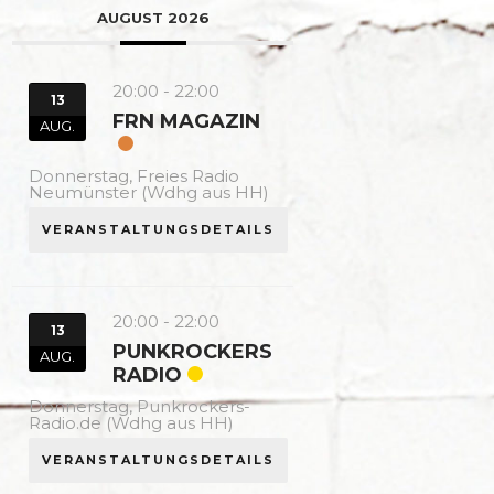
AUGUST 2026
20:00
-
22:00
13
FRN MAGAZIN
AUG.
Donnerstag,
Freies Radio
Neumünster (Wdhg aus HH)
VERANSTALTUNGSDETAILS
20:00
-
22:00
13
PUNKROCKERS
AUG.
RADIO
Donnerstag,
Punkrockers-
Radio.de (Wdhg aus HH)
VERANSTALTUNGSDETAILS